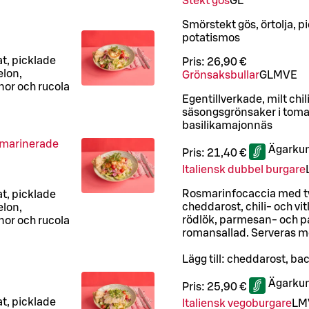
Stekt gös
G
L
Smörstekt gös, örtolja, p
potatismos
at, picklade
Pris:
26,90 €
elon,
Grönsaksbullar
G
L
M
VE
nor och rucola
Egentillverkade, milt chil
säsongsgrönsaker i tomat
basilikamajonnäs
öksmarinerade
Ägarkun
Pris:
21,40 €
Italiensk dubbel burgare
Rosmarinfocaccia med tv
at, picklade
cheddarost, chili- och v
elon,
rödlök, parmesan- och 
nor och rucola
romansallad. Serveras m
Lägg till: cheddarost, ba
Ägarkun
Pris:
25,90 €
at, picklade
Italiensk vegoburgare
L
M