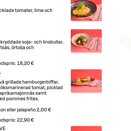
icklade tomater, lime och
ikryddade soja- och linsbullar,
sås, örtolja och
dspris:
18,20 €
L
å grillade hamburgerbiffar,
itlöksmarinerad tomat, picklad
paprikamajonnäs samt
ed pommes frites.
con eller jalapeño 2,00 €
dspris:
22,90 €
VE