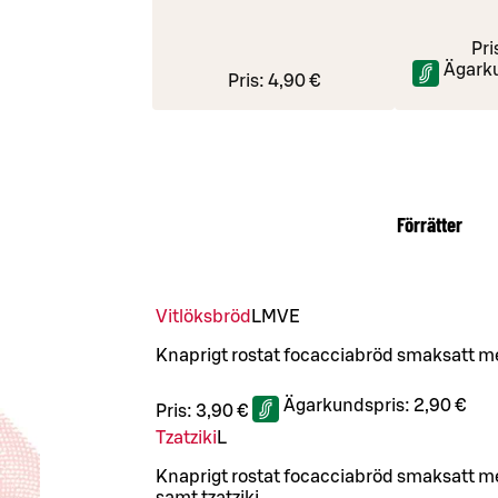
Pri
Ägark
Pris:
4,90 €
Förrätter
Vitlöksbröd
L
M
VE
Knaprigt rostat focacciabröd smaksatt me
Ägarkundspris:
2,90 €
Pris:
3,90 €
Tzatziki
L
Knaprigt rostat focacciabröd smaksatt me
samt tzatziki