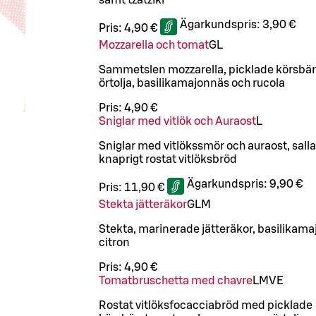
Ägarkundspris:
3,90 €
Pris:
4,90 €
Mozzarella och tomat
G
L
Sammetslen mozzarella, picklade körsbär
örtolja, basilikamajonnäs och rucola
Pris:
4,90 €
Sniglar med vitlök och Auraost
L
Sniglar med vitlökssmör och auraost, sall
knaprigt rostat vitlöksbröd
Ägarkundspris:
9,90 €
Pris:
11,90 €
Stekta jätteräkor
G
L
M
Stekta, marinerade jätteräkor, basilikamaj
citron
Pris:
4,90 €
Tomatbruschetta med chavre
L
M
VE
Rostat vitlöksfocacciabröd med picklade