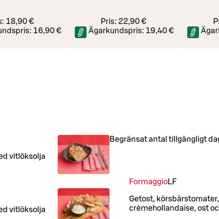
s:
18,90 €
Pris:
22,90 €
P
undspris:
16,90 €
Ägarkundspris:
19,40 €
Ägar
Begränsat antal tillgängligt da
d vitlöksolja
Formaggio
LF
Getost, körsbärstomater,
crèmehollandaise, ost oc
d vitlöksolja