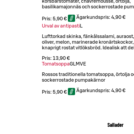
körsbärstomater, chavremousse, örtolja,
basilikamajonnäs och sockerrostade pu
Ägarkundspris:
4,90 €
Pris:
5,90 €
Urval av antipasti
L
Lufttorkad skinka, fänkålssalami, auraos
oliver, melon, marinerade kronärtskockor,
knaprigt rostat vitlöksbröd. Idealisk att de
Pris:
13,90 €
Tomatsoppa
G
L
M
VE
Rossos traditionella tomatsoppa, örtolja 
sockerrostade pumpakärnor
Ägarkundspris:
4,90 €
Pris:
5,90 €
Sallader