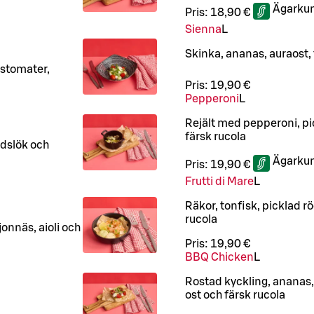
Ägarkun
Pris:
18,90 €
Sienna
L
Skinka, ananas, auraost, 
stomater,
Pris:
19,90 €
Pepperoni
L
Rejält med pepperoni, pi
färsk rucola
adslök och
Ägarkun
Pris:
19,90 €
Frutti di Mare
L
Räkor, tonfisk, picklad r
rucola
onnäs, aioli och
Pris:
19,90 €
BBQ Chicken
L
Rostad kyckling, ananas
ost och färsk rucola