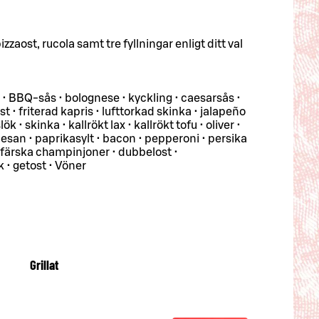
izzaost, rucola samt tre fyllningar enligt ditt val
t • BBQ-sås • bolognese • kyckling • caesarsås •
 • friterad kapris • lufttorkad skinka • jalapeño
lök • skinka • kallrökt lax • kallrökt tofu • oliver •
esan • paprikasylt • bacon • pepperoni • persika
 • färska champinjoner • dubbelost •
 • getost • Vöner
Grillat