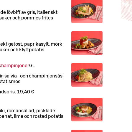
de lövbiff av gris, italienskt
saker och pommes frites
stekt getost, paprikasylt, mörk
ker och klyftpotatis
 champinjoner
G
L
mig salvia- och champinjonsås,
otatismos
dspris:
19,40 €
tziki, romansallad, picklade
penat, lime och rostad potatis