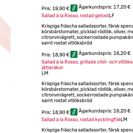
Ägarkundspris:
17,20 €
Pris:
19,90 €
Sallad à la Rosso, rostad getost
LF
Krispiga fräscha salladssorter, färsk spen
körsbärstomater, picklad rödlök, oliver, m
citronvinägrett, sockerrostade pumpakär
samt rostat vitlöksbröd
Ägarkundspris:
16,20 €
Pris:
18,90 €
Sallad à la Rosso, grillade chili- och vitl
jätteräkor
L
M
Krispiga fräscha salladssorter, färsk spen
körsbärstomater, picklad rödlök, oliver, m
citronvinägrett, sockerrostade pumpakär
samt rostat vitlöksbröd
Ägarkundspris:
16,20 €
Pris:
18,90 €
Sallad à la Rosso, rostad kycklingfilé
L
M
Krispiga fräscha salladssorter, färsk spen