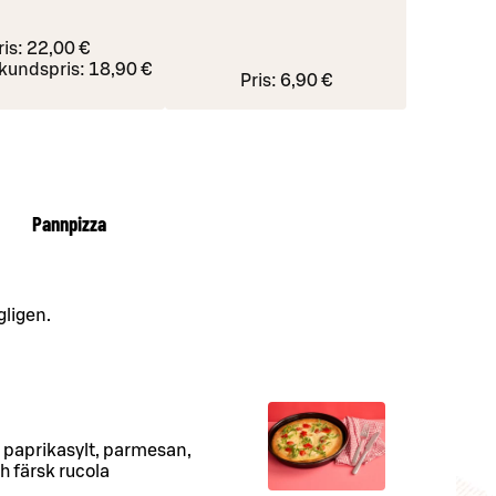
ris:
22,00 €
kundspris:
18,90 €
Pris:
6,90 €
Pannpizza
gligen.
 paprikasylt, parmesan,
h färsk rucola