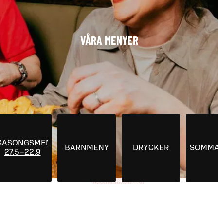
VÅRA MENYER
SÄSONGSMENYER
BARNMENY
DRYCKER
SOMMA
27.5–22.9