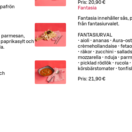
Pris:
20,90 €
mpafrön
Fantasia
Fantasia innehåller sås, p
från fantasiurvalet.
FANTASIURVAL
t, parmesan,
• aioli • ananas • Aura-os
 paprikasylt och
crèmehollandaise • fetaost
la.
• räkor • zucchini • sallads
mozzarella • nduja • parm
• picklad rödlök • rucola
körsbärstomater • tonfisk
och
Pris:
21,90 €