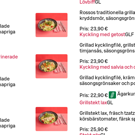
Lövbiff
G
L
Rossos traditionella grilla
kryddsmör, säsongsgrön
klade
Pris:
23,90 €
napriga
Kyckling med getost
G
LF
Grillad kycklingfilé, grill
timjansås, säsongsgrönsa
arinerade
Pris:
23,90 €
Kyckling med salvia och
Grillad kycklingfilé, krä
klade
säsongsgrönsaker och p
napriga
Ägarkun
Pris:
22,90 €
Grillstekt lax
G
L
Grillstekt lax, fräsch tza
körsbärstomater, färsk s
klade
napriga
Pris:
25,90 €