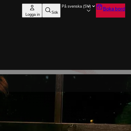
Boka bord
Sök
Logga in