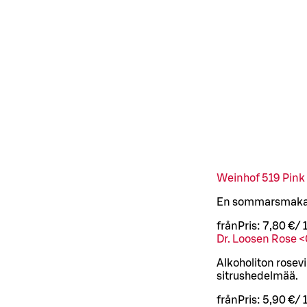
Weinhof 519 Pink 
En sommarsmakand
från
Pris:
7,80 €
/
Dr. Loosen Rose <
Alkoholiton rosevi
sitrushedelmää.
från
Pris:
5,90 €
/