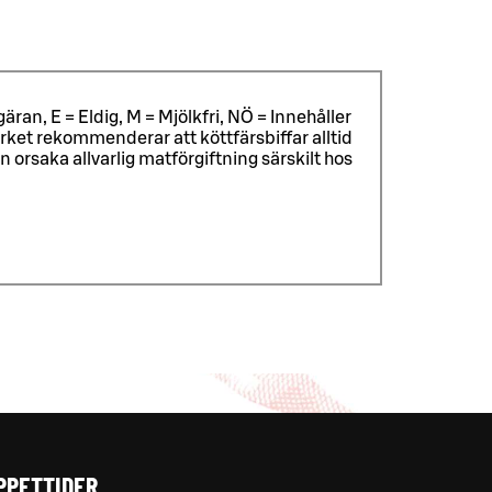
äran, E = Eldig, M = Mjölkfri, NÖ = Innehåller
ket rekommenderar att köttfärsbiffar alltid
rsaka allvarlig matförgiftning särskilt hos
PPETTIDER