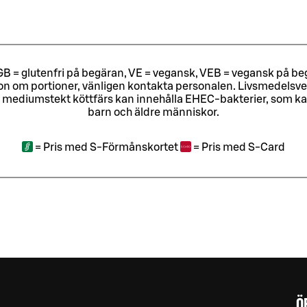
ri, GB = glutenfri på begäran, VE = vegansk, VEB = vegansk på beg
tion om portioner, vänligen kontakta personalen.
Livsmedelsver
 mediumstekt köttfärs kan innehålla EHEC-bakterier, som kan o
barn och äldre människor.
=
Pris med S-Förmånskortet
=
Pris med S-Card
Ö