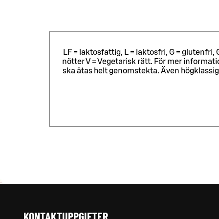
LF = laktosfattig, L = laktosfri, G = glutenf
nötter V = Vegetarisk rätt. För mer informa
ska ätas helt genomstekta. Även högklassig
KONTAKTUPPGIFTER