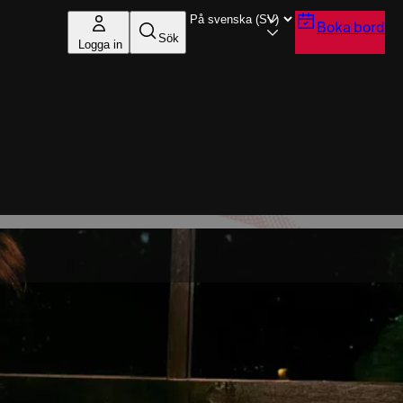
Boka bord
Sök
Logga in