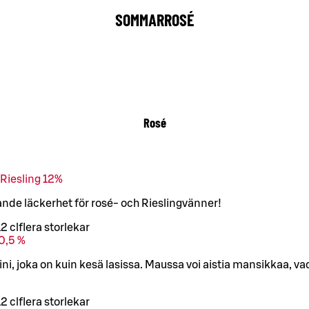
SOMMARROSÉ
Rosé
Riesling 12%
e läckerhet för rosé- och Rieslingvänner!
12 cl
flera storlekar
0,5 %
ini, joka on kuin kesä lasissa. Maussa voi aistia mansikkaa, v
12 cl
flera storlekar