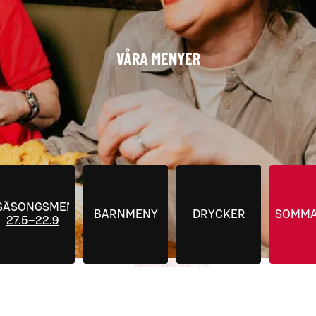
VÅRA MENYER
SÄSONGSMENYER
BARNMENY
DRYCKER
SOMMA
27.5–22.9