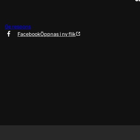
Ge respons
Facebook
Öppnas i ny flik