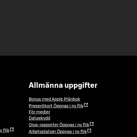
Allmänna uppgifter
Bonus med Apple Plånbok
Presentkort
Öppnas i ny flik
För medier
Dataskydd
Oiva-rapporter
Öppnas i ny flik
y flik
Arbetsplatser
Öppnas i ny flik