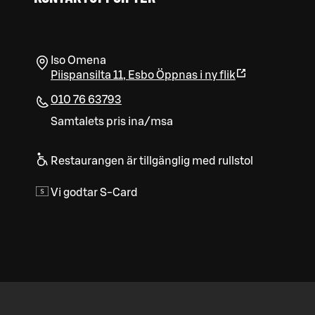
Iso Omena
Piispansilta 11
,
Esbo
Öppnas i ny flik
010 76 63793
Samtalets pris ina/msa
Restaurangen är tillgänglig med rullstol
Vi godtar S-Card