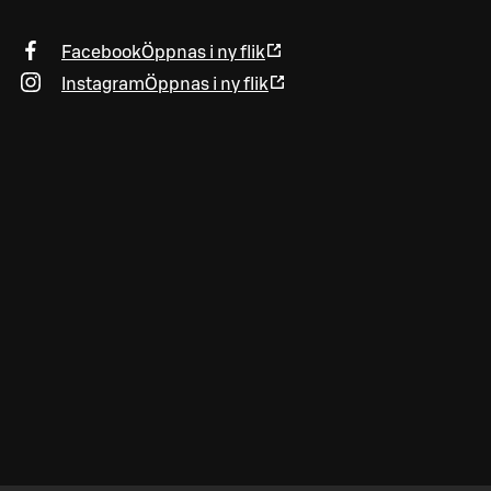
Facebook
Öppnas i ny flik
Instagram
Öppnas i ny flik