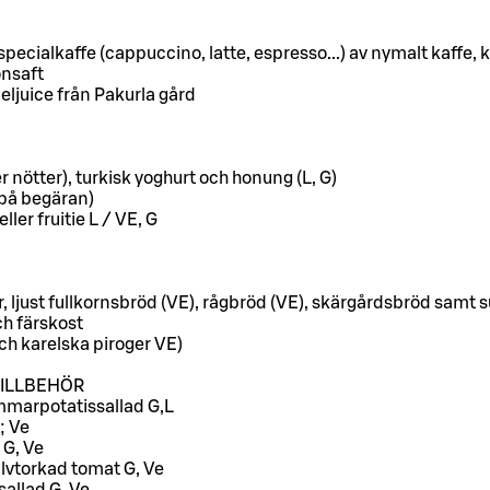
 specialkaffe (cappuccino, latte, espresso...) av nymalt kaffe,
onsaft
ljuice från Pakurla gård
r nötter), turkisk yoghurt och honung (L, G)
 på begäran)
ler fruitie L / VE, G
, ljust fullkornsbröd (VE), rågbröd (VE), skärgårdsbröd samt 
h färskost
och karelska piroger VE)
TILLBEHÖR
marpotatissallad G,L
; Ve
 G, Ve
lvtorkad tomat G, Ve