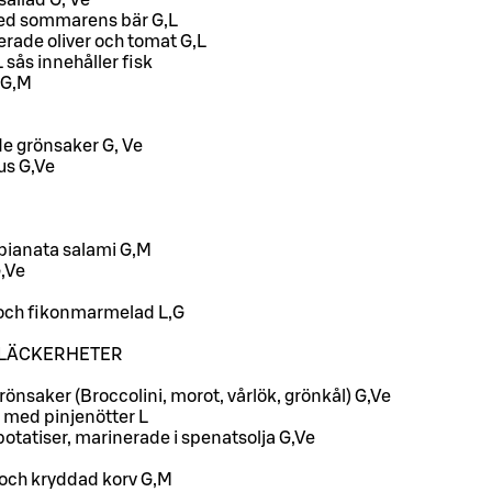
allad G, Ve
ed sommarens bär G,L
erade oliver och tomat G,L
 sås innehåller fisk
 G,M
de grönsaker G, Ve
us G,Ve
pianata salami G,M
,Ve
 och fikonmarmelad L,G
LÄCKERHETER
önsaker (Broccolini, morot, vårlök, grönkål) G,Ve
 med pinjenötter L
atiser, marinerade i spenatsolja G,Ve
 och kryddad korv G,M