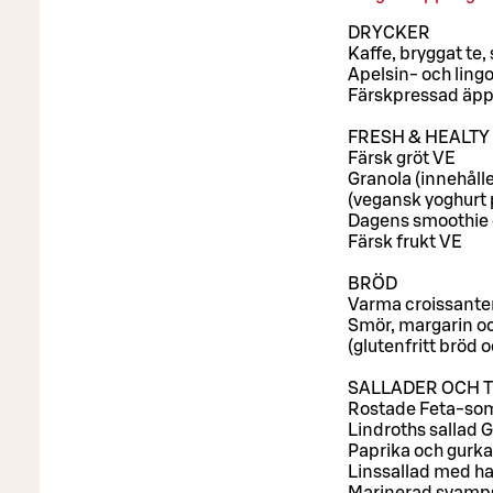
DRYCKER
Kaffe, bryggat te,
Apelsin- och ling
Färskpressad äppe
FRESH & HEALTY
Färsk gröt VE
Granola (innehålle
(vegansk yoghurt
Dagens smoothie el
Färsk frukt VE
BRÖD
Varma croissanter
Smör, margarin oc
(glutenfritt bröd 
SALLADER OCH 
Rostade Feta-som
Lindroths sallad G
Paprika och gurka
Linssallad med ha