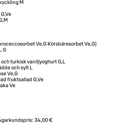
 kyckling M
 G,Ve
 G,M
 G proceccosorbet Ve,G Körsbärssorbet Ve,G)
, G
ch turkisk vaniljyoghurt G,L
dde och sylt L
se Ve,G
d fruktsallad G,Ve
aka Ve
Ägarkundspris:
34,00 €