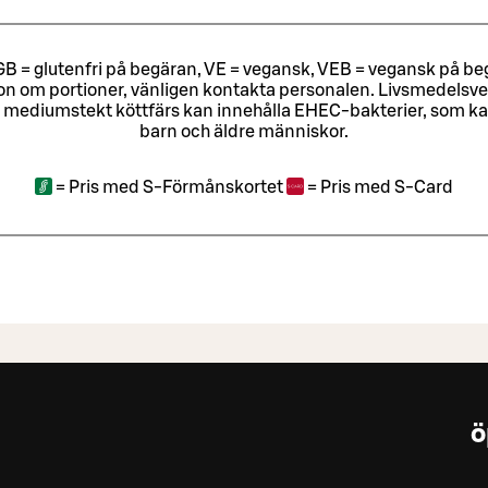
ri, GB = glutenfri på begäran, VE = vegansk, VEB = vegansk på beg
tion om portioner, vänligen kontakta personalen.
Livsmedelsver
 mediumstekt köttfärs kan innehålla EHEC-bakterier, som kan o
barn och äldre människor.
=
Pris med S-Förmånskortet
=
Pris med S-Card
ö