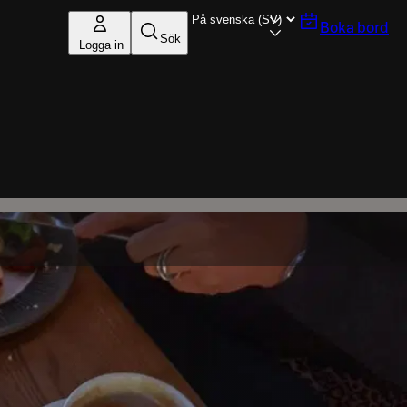
Boka bord
Sök
Logga in