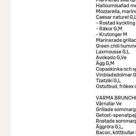
Marinerad svamps
Halloumisallad m
Mozzarella, marin
Caesar naturel G,L
- Rostad kyckling
- Räkor G,M
- Krutonger M
Marinerade grilla
Green chili humm
Laxmousse G,L
Avokado G,Ve
Ägg G,M
Copaskinka och s
Vinbladsdolmar G
Tzatziki G,L
Ostutbud, frökex
VARMA BRUNCH
Vårrullar Ve
Grillade sommargr
Getost-spenatpaj
Rostade sommarpot
Äggröra G,L,
Bacon, köttbullar