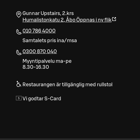
Gunnar Upstairs, 2.krs
Humalistonkatu 2
,
Åbo
Öppnas i ny flik
010 786 4000
Samtalets pris ina/msa
0300 870 040
Myyntipalvelu ma-pe
8.30-16.30
Restaurangen är tillgänglig med rullstol
Vi godtar S-Card