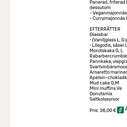
Panerad, friterad
dessutom
- Veganmajonnäs
- Currymajonnäs
EFTERRÄTTER
Glassbar
• (Vaniljglass L,
• Lösgodis, såser L
Morotskaka G, L
Rabarbercrumble o
Pannkaka, vispgrä
Svartvinbärsmous
Amaretto marinera
Apelsin-chokladk
Mud cake G,M
Mini muffins Ve
Donutsmix
Saltkolasyrsor
Pris:
36,00 €