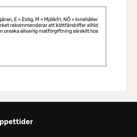
äran, E = Eldig, M = Mjölkfri, NÖ = Innehåller
ket rekommenderar att köttfärsbiffar alltid
rsaka allvarlig matförgiftning särskilt hos
ppettider