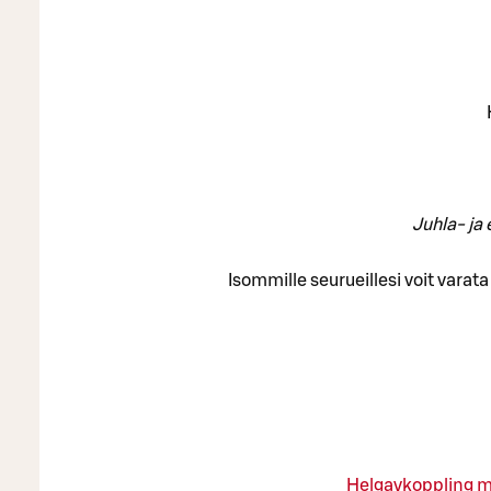
Juhla- ja 
Isommille seurueillesi voit vara
Helgavkoppling 