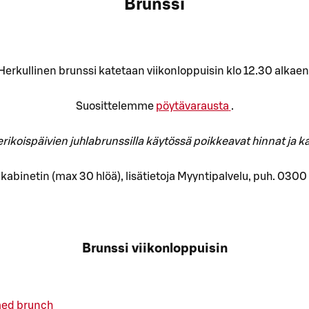
Brunssi
Herkullinen brunssi katetaan viikonloppuisin klo 12.30 alkaen
Suosittelemme
pöytävarausta
.
erikoispäivien juhlabrunssilla käytössä poikkeavat hinnat ja k
ta kabinetin (max 30 hlöä), lisätietoja Myyntipalvelu, puh. 03
Brunssi viikonloppuisin
med brunch