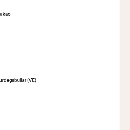
 kakao
surdegsbullar (VE)