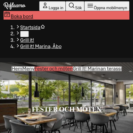
Gå till huvudinnehållet
Logga in
Sök
Öppna mobilmenyn
Boka bord
Startsida
…
Grill it!
Grill it! Marina, Åbo
Hem
Meny
Fester och möten
Grill It! Marinan terassi
FESTER OCH MÖTEN