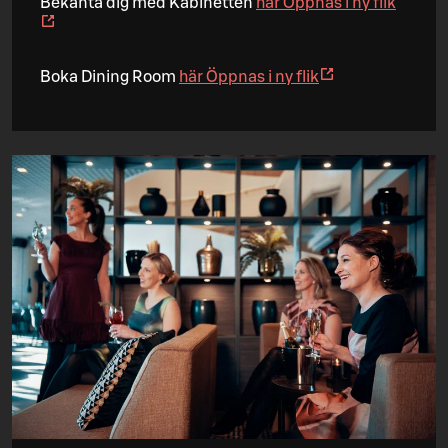
Bekanta dig med Kabinetten
här
Öppnas i ny flik
Boka Dining Room
här
Öppnas i ny flik