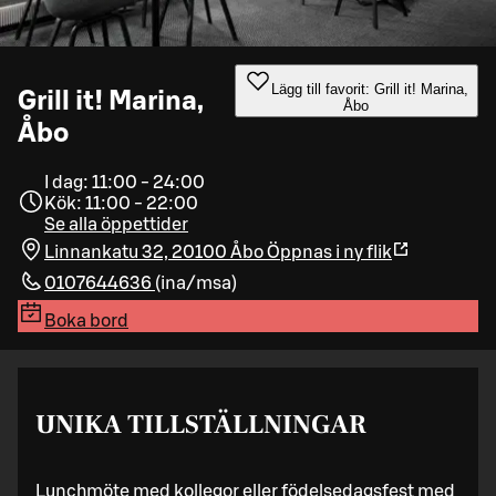
Lägg till favorit: Grill it! Marina,
Grill it! Marina,
Åbo
Åbo
I dag: 11:00 - 24:00
Kök: 11:00 - 22:00
Se alla öppettider
Linnankatu 32, 20100 Åbo
Öppnas i ny flik
0107644636
(
ina/msa
)
Boka bord
UNIKA TILLSTÄLLNINGAR
Lunchmöte med kollegor eller födelsedagsfest med