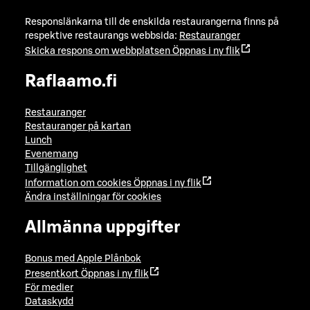
Responslänkarna till de enskilda restaurangerna finns på
respektive restaurangs webbsida:
Restauranger
Skicka respons om webbplatsen
Öppnas i ny flik
Raflaamo.fi
Restauranger
Restauranger på kartan
Lunch
Evenemang
Tillgänglighet
Information om cookies
Öppnas i ny flik
Ändra inställningar för cookies
Allmänna uppgifter
Bonus med Apple Plånbok
Presentkort
Öppnas i ny flik
För medier
Dataskydd