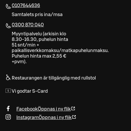
0107644636
Samtalets pris ina/msa
0300 870 040
Myyntipalvelu (arkisin klo
8.30-16.30, puhelun hinta
51 snt/min +
paikallisverkkomaksu/matkapuhelunmaksu.
Puhelun hinta max 2,55 €
+pvm).
Restaurangen är tillgänglig med rullstol
Vi godtar S-Card
Facebook
Öppnas i ny flik
Instagram
Öppnas i ny flik