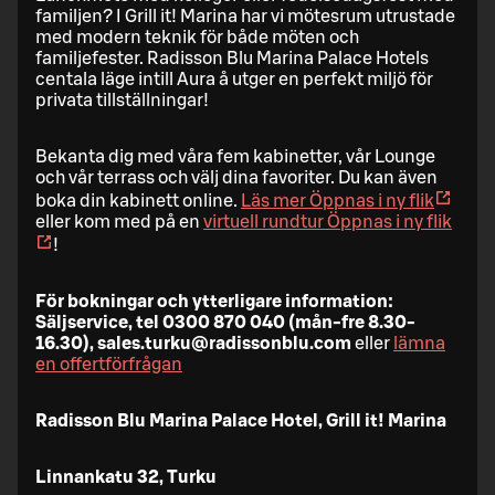
familjen? I Grill it! Marina har vi mötesrum utrustade
med modern teknik för både möten och
familjefester. Radisson Blu Marina Palace Hotels
centala läge intill Aura å utger en perfekt miljö för
privata tillställningar!
Bekanta dig med våra fem kabinetter, vår Lounge
och vår terrass och välj dina favoriter. Du kan även
boka din kabinett online.
Läs mer
Öppnas i ny flik
eller kom med på en
virtuell rundtur
Öppnas i ny flik
!
För bokningar och ytterligare information:
Säljservice, tel 0300 870 040 (mån-fre 8.30-
16.30), sales.turku@radissonblu.com
eller
lämna
en offertförfrågan
Radisson Blu Marina Palace Hotel, Grill it! Marina
Linnankatu 32, Turku