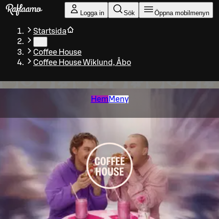
Gå till huvudinnehållet
Logga in
Sök
Öppna mobilmenyn
Startsida
…
Coffee House
Coffee House Wiklund, Åbo
Hem
Meny