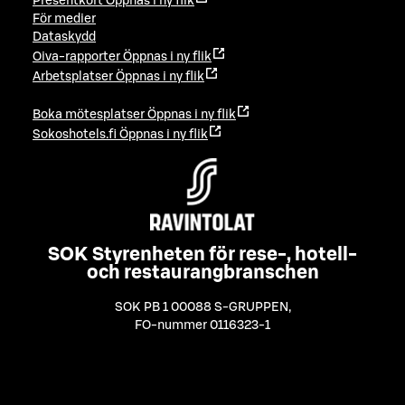
Presentkort
Öppnas i ny flik
För medier
Dataskydd
Oiva-rapporter
Öppnas i ny flik
Arbetsplatser
Öppnas i ny flik
Boka mötesplatser
Öppnas i ny flik
Sokoshotels.fi
Öppnas i ny flik
SOK Styrenheten för rese-, hotell-
och restaurangbranschen
SOK PB 1 00088 S-GRUPPEN
,
FO-nummer 0116323-1