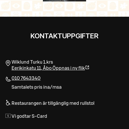
KONTAKTUPPGIFTER
Wiklund Turku 1.krs
Eerikinkatu 11
,
Åbo
Öppnas i ny flik
010 7643340
Samtalets pris ina/msa
Restaurangen är tillgänglig med rullstol
Vi godtar S-Card