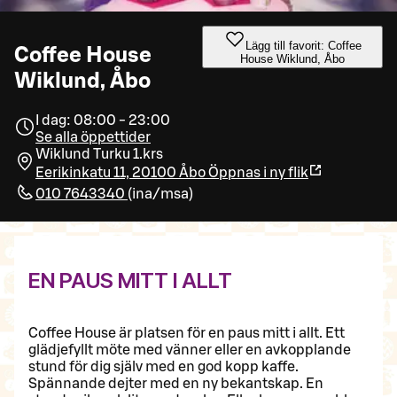
Lägg till favorit: Coffee
Coffee House
House Wiklund, Åbo
Wiklund, Åbo
I dag: 08:00 - 23:00
Se alla öppettider
Wiklund Turku 1.krs
Eerikinkatu 11, 20100 Åbo
Öppnas i ny flik
010 7643340
(
ina/msa
)
EN PAUS MITT I ALLT
Coffee House är platsen för en paus mitt i allt. Ett
glädjefyllt möte med vänner eller en avkopplande
stund för dig själv med en god kopp kaffe.
Spännande dejter med en ny bekantskap. En