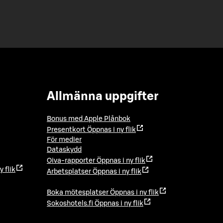
Allmänna uppgifter
Bonus med Apple Plånbok
Presentkort
Öppnas i ny flik
För medier
Dataskydd
Oiva-rapporter
Öppnas i ny flik
y flik
Arbetsplatser
Öppnas i ny flik
Boka mötesplatser
Öppnas i ny flik
Sokoshotels.fi
Öppnas i ny flik