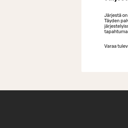
Järjestä o
Täyden pal
järjestelyi
tapahtumas
Varaa tulev