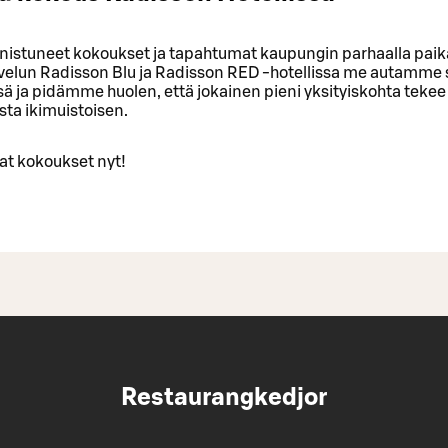
nnistuneet kokoukset ja tapahtumat kaupungin parhaalla paika
velun Radisson Blu ja Radisson RED -hotellissa me autamme 
ssä ja pidämme huolen, että jokainen pieni yksityiskohta tekee
ta ikimuistoisen.
at kokoukset nyt!
Restaurangkedjor