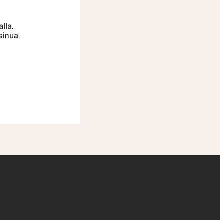
lla.
sinua