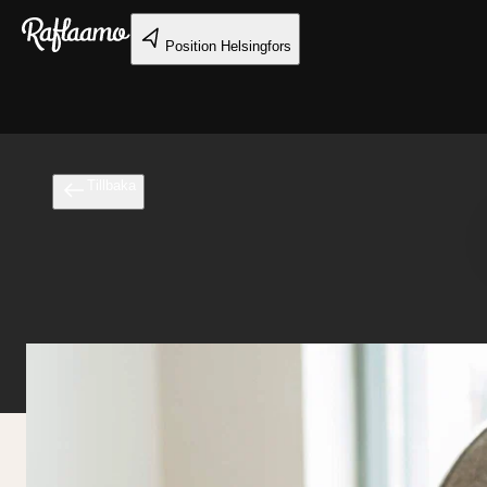
Gå till huvudinnehållet
Position
Helsingfors
Tillbaka