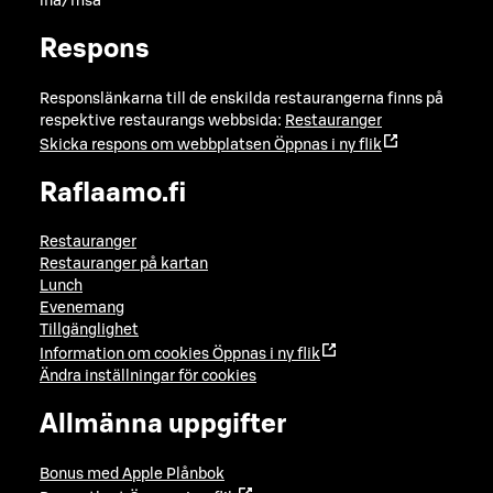
lna/msa
Respons
Responslänkarna till de enskilda restaurangerna finns på
respektive restaurangs webbsida:
Restauranger
Skicka respons om webbplatsen
Öppnas i ny flik
Raflaamo.fi
Restauranger
Restauranger på kartan
Lunch
Evenemang
Tillgänglighet
Information om cookies
Öppnas i ny flik
Ändra inställningar för cookies
Allmänna uppgifter
Bonus med Apple Plånbok