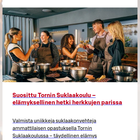
Suosittu Tornin Suklaakoulu –
elämyksellinen hetki herkkujen parissa
Valmista uniikkeja suklaakonvehteja
ammattilaisen opastuksella Tornin
Suklaakoulussa – täydellinen elämys