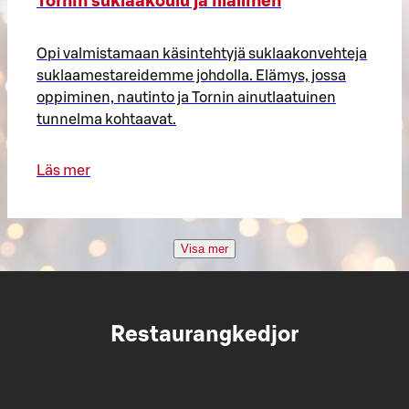
Tornin suklaakoulu ja illallinen
Opi valmistamaan käsintehtyjä suklaakonvehteja
suklaamestareidemme johdolla. Elämys, jossa
oppiminen, nautinto ja Tornin ainutlaatuinen
tunnelma kohtaavat.
Läs mer
Visa mer
Restaurangkedjor