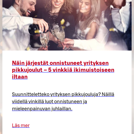
Näin järjestät onnistuneet yrityksen
pikkujoulut – 5 vinkkiä ikimuistoiseen
iltaan
Suunnitteletteko yrityksen pikkujouluja? Näillä
viidellä vinkillä luot onnistuneen ja
mieleenpainuvan juhlaillan.
Läs mer