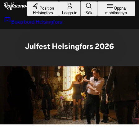
Gå till huvudinnehållet
Position
Öppna
Helsingfors
Logga in
Sök
mobilmenyn
Boka bord
Helsingfors
Julfest Helsingfors 2026