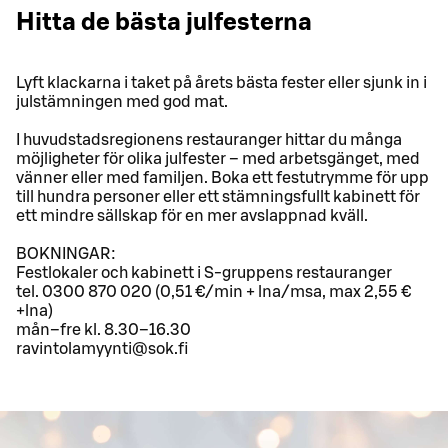
Hitta de bästa julfesterna
Lyft klackarna i taket på årets bästa fester eller sjunk in i
julstämningen med god mat.
I huvudstadsregionens restauranger hittar du många
möjligheter för olika julfester – med arbetsgänget, med
vänner eller med familjen. Boka ett festutrymme för upp
till hundra personer eller ett stämningsfullt kabinett för
ett mindre sällskap för en mer avslappnad kväll.
BOKNINGAR:
Festlokaler och kabinett i S-gruppens restauranger
tel. 0300 870 020 (0,51 €/min + lna/msa, max 2,55 €
+lna)
mån–fre kl. 8.30–16.30
ravintolamyynti@sok.fi