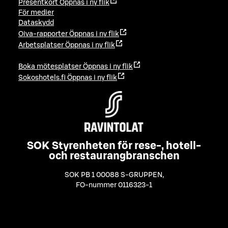
Presentkort
Öppnas i ny flik
För medier
Dataskydd
Oiva-rapporter
Öppnas i ny flik
Arbetsplatser
Öppnas i ny flik
Boka mötesplatser
Öppnas i ny flik
Sokoshotels.fi
Öppnas i ny flik
SOK Styrenheten för rese-, hotell-
och restaurangbranschen
SOK PB 1 00088 S-GRUPPEN
,
FO-nummer 0116323-1