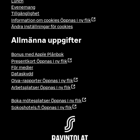
Lunch
Evenemang
Tillgänglighet
Information om cookies
Öppnas i ny flik
Ändra inställningar för cookies
Allmänna uppgifter
Bonus med Apple Plånbok
Presentkort
Öppnas i ny flik
För medier
Dataskydd
Oiva-rapporter
Öppnas i ny flik
Arbetsplatser
Öppnas i ny flik
Boka mötesplatser
Öppnas i ny flik
Sokoshotels.fi
Öppnas i ny flik