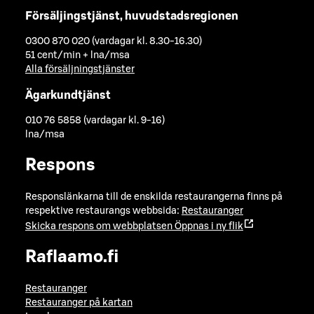
Försäljingstjänst, huvudstadsregionen
0300 870 020 (vardagar kl. 8.30-16.30)
51 cent/min + lna/msa
Alla försäljningstjänster
Ägarkundtjänst
010 76 5858 (vardagar kl. 9-16)
lna/msa
Respons
Responslänkarna till de enskilda restaurangerna finns på
respektive restaurangs webbsida:
Restauranger
Skicka respons om webbplatsen
Öppnas i ny flik
Raflaamo.fi
Restauranger
Restauranger på kartan