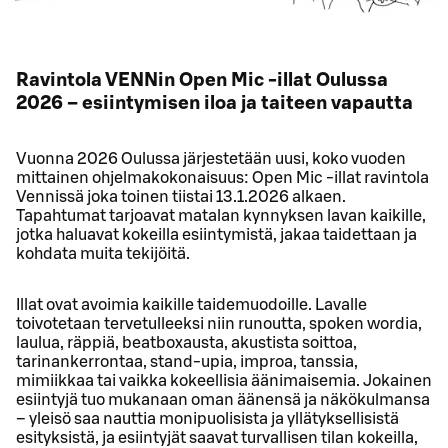
Ravintola VENNin Open Mic -illat Oulussa
2026 – esiintymisen iloa ja taiteen vapautta
Vuonna 2026 Oulussa järjestetään uusi, koko vuoden
mittainen ohjelmakokonaisuus: Open Mic -illat ravintola
Vennissä joka toinen tiistai 13.1.2026 alkaen.
Tapahtumat tarjoavat matalan kynnyksen lavan kaikille,
jotka haluavat kokeilla esiintymistä, jakaa taidettaan ja
kohdata muita tekijöitä.
Illat ovat avoimia kaikille taidemuodoille. Lavalle
toivotetaan tervetulleeksi niin runoutta, spoken wordia,
laulua, räppiä, beatboxausta, akustista soittoa,
tarinankerrontaa, stand-upia, improa, tanssia,
mimiikkaa tai vaikka kokeellisia äänimaisemia. Jokainen
esiintyjä tuo mukanaan oman äänensä ja näkökulmansa
– yleisö saa nauttia monipuolisista ja yllätyksellisistä
esityksistä, ja esiintyjät saavat turvallisen tilan kokeilla,