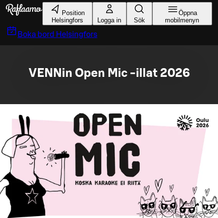
Gå till huvudinnehållet
Position
Öppna
Helsingfors
Logga in
Sök
mobilmenyn
Boka bord
Helsingfors
VENNin Open Mic -illat 2026