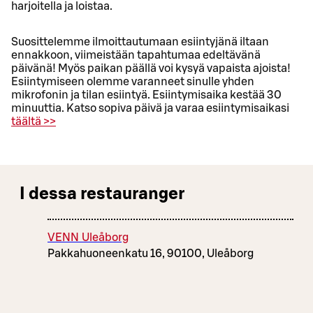
harjoitella ja loistaa.
Suosittelemme ilmoittautumaan esiintyjänä iltaan
ennakkoon, viimeistään tapahtumaa edeltävänä
päivänä! Myös paikan päällä voi kysyä vapaista ajoista!
Esiintymiseen olemme varanneet sinulle yhden
mikrofonin ja tilan esiintyä. Esiintymisaika kestää 30
minuuttia. Katso sopiva päivä ja varaa esiintymisaikasi
täältä >>
I dessa restauranger
VENN Uleåborg
Pakkahuoneenkatu 16, 90100, Uleåborg