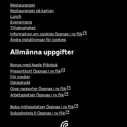
Restauranger
Restauranger på kartan
Lunch
Evenemang
Tillgänglighet
Information om cookies
Öppnas i ny flik
Ändra inställningar för cookies
Allmänna uppgifter
Bonus med Apple Plånbok
Presentkort
Öppnas i ny flik
För medier
Dataskydd
Oiva-rapporter
Öppnas i ny flik
Arbetsplatser
Öppnas i ny flik
Boka mötesplatser
Öppnas i ny flik
Sokoshotels.fi
Öppnas i ny flik