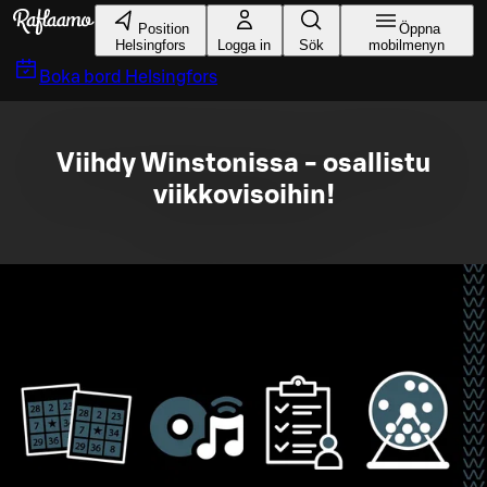
Gå till huvudinnehållet
Position
Öppna
Helsingfors
Logga in
Sök
mobilmenyn
Boka bord
Helsingfors
Viihdy Winstonissa - osallistu
viikkovisoihin!