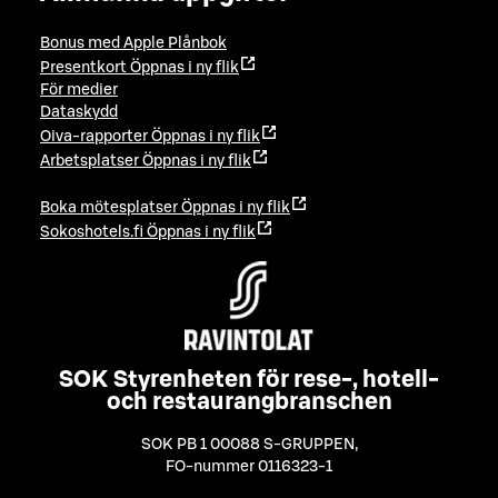
Bonus med Apple Plånbok
Presentkort
Öppnas i ny flik
För medier
Dataskydd
Oiva-rapporter
Öppnas i ny flik
Arbetsplatser
Öppnas i ny flik
Boka mötesplatser
Öppnas i ny flik
Sokoshotels.fi
Öppnas i ny flik
SOK Styrenheten för rese-, hotell-
och restaurangbranschen
SOK PB 1 00088 S-GRUPPEN
,
FO-nummer 0116323-1