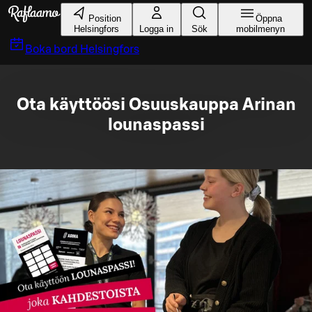
Gå till huvudinnehållet
Position
Öppna
Helsingfors
Logga in
Sök
mobilmenyn
Boka bord
Helsingfors
Ota käyttöösi Osuuskauppa Arinan
lounaspassi