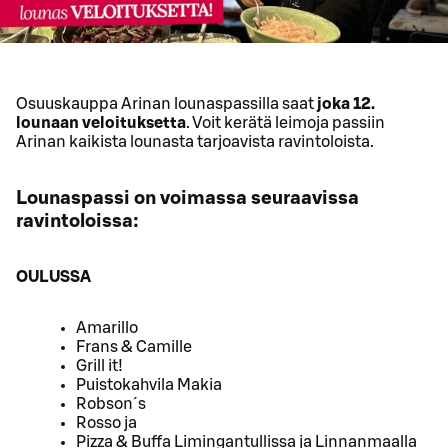
Osuuskauppa Arinan lounaspassilla saat
joka 12.
lounaan veloituksetta
. Voit kerätä leimoja passiin
Arinan kaikista lounasta tarjoavista ravintoloista.
Lounaspassi on voimassa seuraavissa
ravintoloissa:
OULUSSA
Amarillo
Frans & Camille
Grill it!
Puistokahvila Makia
Robson´s
Rosso ja
Pizza & Buffa Limingantullissa ja Linnanmaalla