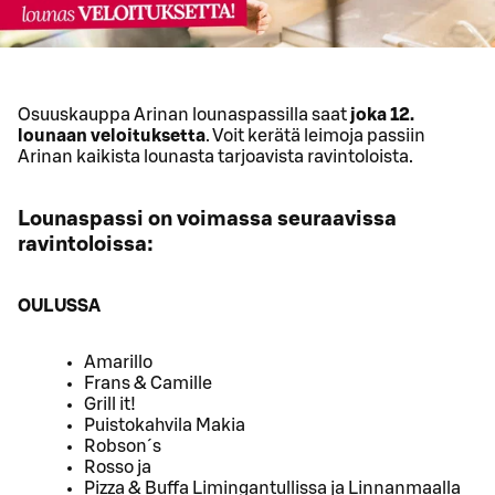
Osuuskauppa Arinan lounaspassilla saat
joka 12.
lounaan veloituksetta
. Voit kerätä leimoja passiin
Arinan kaikista lounasta tarjoavista ravintoloista.
Lounaspassi on voimassa seuraavissa
ravintoloissa:
OULUSSA
Amarillo
Frans & Camille
Grill it!
Puistokahvila Makia
Robson´s
Rosso ja
Pizza & Buffa Limingantullissa ja Linnanmaalla