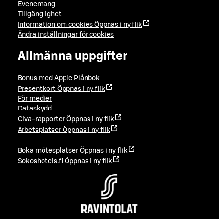
Evenemang
Tillgänglighet
Information om cookies
Öppnas i ny flik
Ändra inställningar för cookies
Allmänna uppgifter
Bonus med Apple Plånbok
Presentkort
Öppnas i ny flik
För medier
Dataskydd
Oiva-rapporter
Öppnas i ny flik
Arbetsplatser
Öppnas i ny flik
Boka mötesplatser
Öppnas i ny flik
Sokoshotels.fi
Öppnas i ny flik