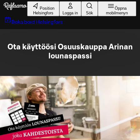
Gå till huvudinnehållet
Position
Öppna
Helsingfors
Logga in
Sök
mobilmenyn
Boka bord
Helsingfors
Ota käyttöösi Osuuskauppa Arinan
lounaspassi