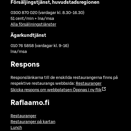
Försäljingstjänst, huvudstadsregionen
0300 870 020 (vardagar kl. 8.30-16.30)
51 cent/min + lna/msa
Alla försäljningstjänster
Ägarkundtjänst
010 76 5858 (vardagar kl. 9-16)
lna/msa
Respons
Responslänkarna till de enskilda restaurangerna finns på
respektive restaurangs webbsida:
Restauranger
Skicka respons om webbplatsen
Öppnas i ny flik
Raflaamo.fi
Restauranger
Restauranger på kartan
Lunch