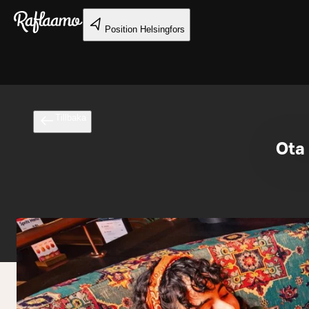
Gå till huvudinnehållet
Position
Helsingfors
Tillbaka
Ota