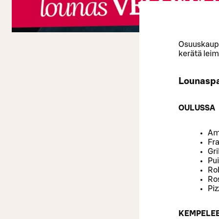
Osuuskaupp
kerätä leim
Lounaspa
OULUSSA
Am
Fr
Gril
Pu
Ro
Ros
Piz
KEMPELE