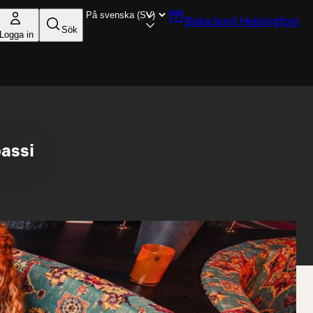
Boka bord
Helsingfors
Sök
Logga in
assi