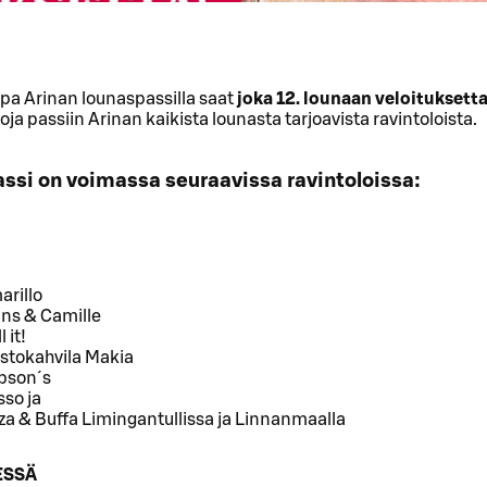
a Arinan lounaspassilla saat
joka 12. lounaan veloituksett
oja passiin Arinan kaikista lounasta tarjoavista ravintoloista.
ssi on voimassa seuraavissa ravintoloissa:
arillo
ans & Camille
l it!
istokahvila Makia
bson´s
so ja
za & Buffa Limingantullissa ja Linnanmaalla
ESSÄ