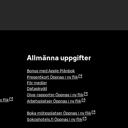
Allmänna uppgifter
Bonus med Apple Plånbok
Presentkort
Öppnas i ny flik
För medier
Dataskydd
Oiva-rapporter
Öppnas i ny flik
y flik
Arbetsplatser
Öppnas i ny flik
Boka mötesplatser
Öppnas i ny flik
Sokoshotels.fi
Öppnas i ny flik