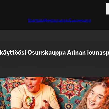
Startsida
Restauranger
Evenemang
 käyttöösi Osuuskauppa Arinan lounasp