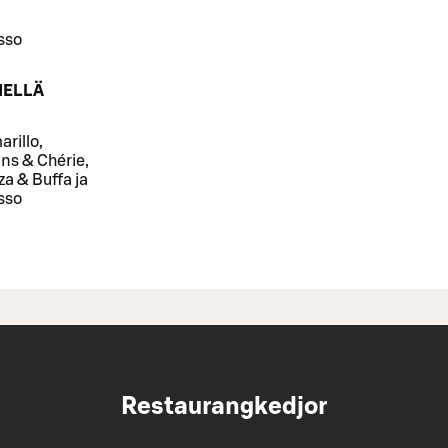
sso
MELLÄ
rillo,
ns & Chérie,
za & Buffa ja
sso
Restaurangkedjor