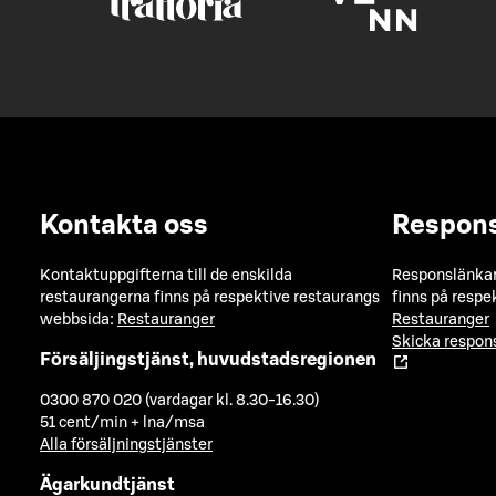
Kontakta oss
Respon
Kontaktuppgifterna till de enskilda
Responslänkarn
restaurangerna finns på respektive restaurangs
finns på respe
webbsida:
Restauranger
Restauranger
Skicka respo
Försäljingstjänst, huvudstadsregionen
0300 870 020 (vardagar kl. 8.30-16.30)
51 cent/min + lna/msa
Alla försäljningstjänster
Ägarkundtjänst