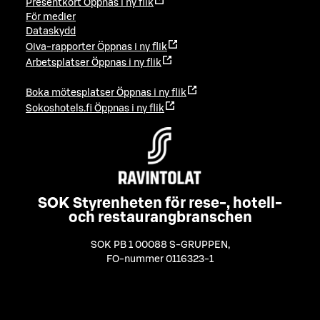
Presentkort
Öppnas i ny flik
För medier
Dataskydd
Oiva-rapporter
Öppnas i ny flik
Arbetsplatser
Öppnas i ny flik
Boka mötesplatser
Öppnas i ny flik
Sokoshotels.fi
Öppnas i ny flik
SOK Styrenheten för rese-, hotell-
och restaurangbranschen
SOK PB 1 00088 S-GRUPPEN
,
FO-nummer 0116323-1