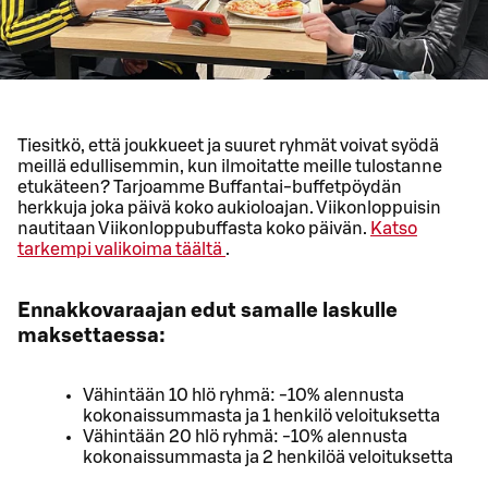
Tiesitkö, että joukkueet ja suuret ryhmät voivat syödä
meillä edullisemmin, kun ilmoitatte meille tulostanne
etukäteen? Tarjoamme Buffantai-buffetpöydän
herkkuja joka päivä koko aukioloajan. Viikonloppuisin
nautitaan Viikonloppubuffasta koko päivän.
Katso
tarkempi valikoima täältä
.
Ennakkovaraajan edut samalle laskulle
maksettaessa:
Vähintään 10 hlö ryhmä: -10% alennusta
kokonaissummasta ja 1 henkilö veloituksetta
Vähintään 20 hlö ryhmä: -10% alennusta
kokonaissummasta ja 2 henkilöä veloituksetta