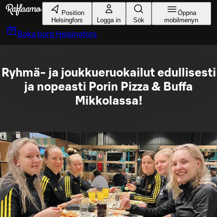
Gå till huvudinnehållet
Position
Öppna
Helsingfors
Logga in
Sök
mobilmenyn
Boka bord
Helsingfors
Ryhmä- ja joukkueruokailut edullisesti
ja nopeasti Porin Pizza & Buffa
Mikkolassa!