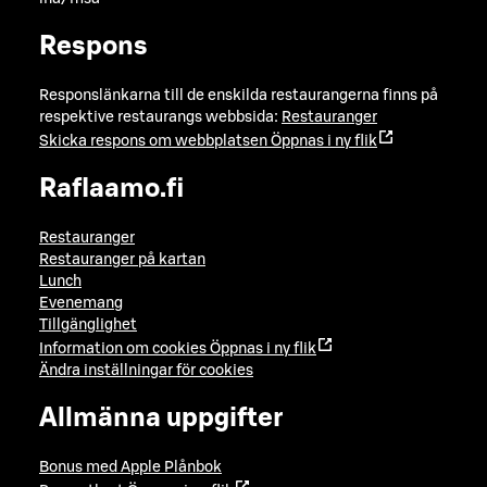
Respons
Responslänkarna till de enskilda restaurangerna finns på
respektive restaurangs webbsida:
Restauranger
Skicka respons om webbplatsen
Öppnas i ny flik
Raflaamo.fi
Restauranger
Restauranger på kartan
Lunch
Evenemang
Tillgänglighet
Information om cookies
Öppnas i ny flik
Ändra inställningar för cookies
Allmänna uppgifter
Bonus med Apple Plånbok