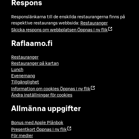
Respons
Responslänkarna till de enskilda restaurangerna finns på
respektive restaurangs webbsida:
Restauranger
Skicka respons om webbplatsen
Öppnas i ny flik
Raflaamo.fi
Restauranger
Restauranger på kartan
Lunch
Evenemang
Tillgänglighet
Information om cookies
Öppnas i ny flik
Ändra inställningar för cookies
Allmänna uppgifter
Bonus med Apple Plånbok
Presentkort
Öppnas i ny flik
För medier