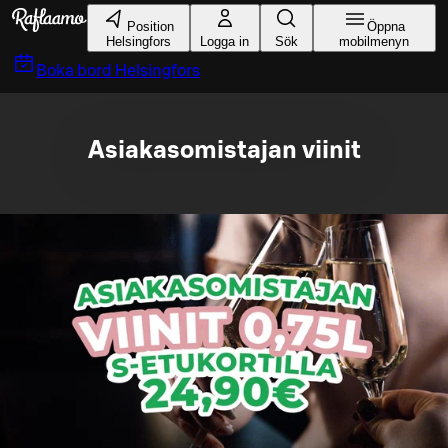
Gå till huvudinnehållet
Position
Öppna
Helsingfors
Logga in
Sök
mobilmenyn
Boka bord
Helsingfors
Asiakasomistajan viinit