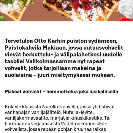
Tervetuloa Otto Karhin puiston sydämeen,
Puistokahvila Makiaan, jossa uutuusvohvelit
vievät herkuttelu- ja välipalahetkesi uudelle
tasolle! Valikoimassamme nyt rapeat
vohvelit, jotka tarjoillaan makeina ja
suolaisina – juuri mieltymyksesi mukaan.
Makeat vohvelit – hemmottelua joka lusikallisella
Kokeile klassista Nutella-vohvelia, jossa yhdistyvät
vanhanajan vaniljajäätelö, Nutella-levite,
vaniljakermavaahto, marjat ja kinuskikastike. Tai
hurmaannu vegaanisesta Vadelma-mansikka-
vohvelista, jossa rapean pohjan kruunaa raikas