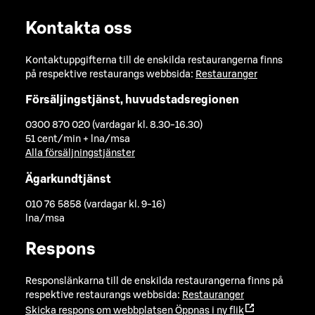
Kontakta oss
Kontaktuppgifterna till de enskilda restaurangerna finns
på respektive restaurangs webbsida:
Restauranger
Försäljingstjänst, huvudstadsregionen
0300 870 020 (vardagar kl. 8.30-16.30)
51 cent/min + lna/msa
Alla försäljningstjänster
Ägarkundtjänst
010 76 5858 (vardagar kl. 9-16)
lna/msa
Respons
Responslänkarna till de enskilda restaurangerna finns på
respektive restaurangs webbsida:
Restauranger
Skicka respons om webbplatsen
Öppnas i ny flik