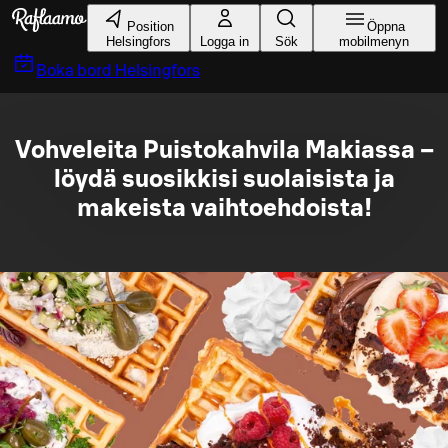
Gå till huvudinnehållet
Position
Öppna
Helsingfors
Logga in
Sök
mobilmenyn
Boka bord
Helsingfors
Vohveleita Puistokahvila Makiassa –
löydä suosikkisi suolaisista ja
makeista vaihtoehdoista!