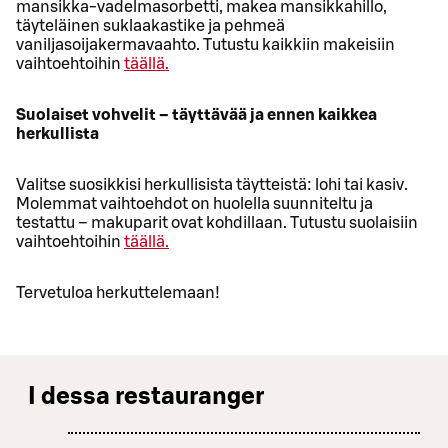
mansikka-vadelmasorbetti, makea mansikkahillo,
täyteläinen suklaakastike ja pehmeä
vaniljasoijakermavaahto. Tutustu kaikkiin makeisiin
vaihtoehtoihin
täällä.
Suolaiset vohvelit – täyttävää ja ennen kaikkea
herkullista
Valitse suosikkisi herkullisista täytteistä: lohi tai kasiv.
Molemmat vaihtoehdot on huolella suunniteltu ja
testattu – makuparit ovat kohdillaan. Tutustu suolaisiin
vaihtoehtoihin
täällä.
Tervetuloa herkuttelemaan!
I dessa restauranger