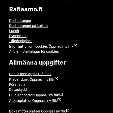
Raflaamo.fi
Restauranger
Restauranger på kartan
Lunch
Evenemang
Tillgänglighet
Information om cookies
Öppnas i ny flik
Ändra inställningar för cookies
Allmänna uppgifter
Bonus med Apple Plånbok
Presentkort
Öppnas i ny flik
För medier
Dataskydd
Oiva-rapporter
Öppnas i ny flik
Arbetsplatser
Öppnas i ny flik
Boka mötesplatser
Öppnas i ny flik