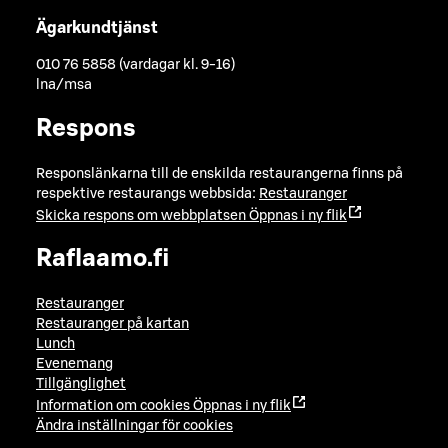
Ägarkundtjänst
010 76 5858 (vardagar kl. 9-16)
lna/msa
Respons
Responslänkarna till de enskilda restaurangerna finns på
respektive restaurangs webbsida:
Restauranger
Skicka respons om webbplatsen
Öppnas i ny flik
Raflaamo.fi
Restauranger
Restauranger på kartan
Lunch
Evenemang
Tillgänglighet
Information om cookies
Öppnas i ny flik
Ändra inställningar för cookies