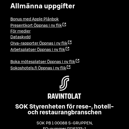
Allmänna uppgifter
Bonus med Apple Plånbok
Presentkort
Öppnas i ny flik
För medier
Dataskydd
Oiva-rapporter
Öppnas i ny flik
Arbetsplatser
Öppnas i ny flik
Boka mötesplatser
Öppnas i ny flik
Sokoshotels.fi
Öppnas i ny flik
SOK Styrenheten för rese-, hotell-
och restaurangbranschen
SOK PB 1 00088 S-GRUPPEN
,
FO-nummer 0116323-1