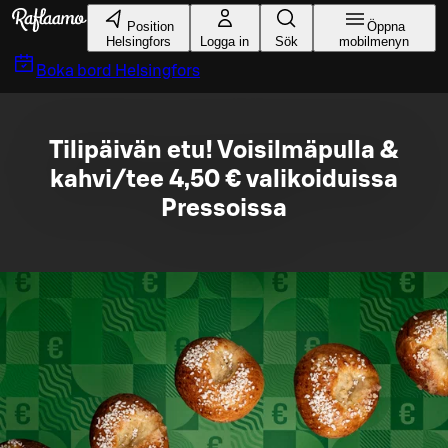
Gå till huvudinnehållet
Position
Öppna
Helsingfors
Logga in
Sök
mobilmenyn
Boka bord
Helsingfors
Tilipäivän etu! Voisilmäpulla &
kahvi/tee 4,50 € valikoiduissa
Pressoissa