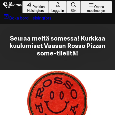
Gå till huvudinnehållet
Position
Öppna
Helsingfors
Logga in
Sök
mobilmenyn
Boka bord
Helsingfors
Seuraa meitä somessa! Kurkkaa
kuulumiset Vaasan Rosso Pizzan
some-tileiltä!