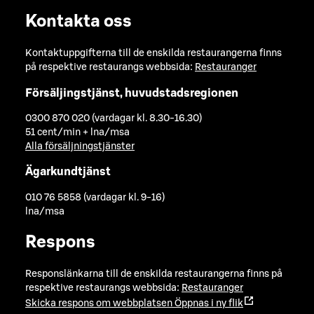
Kontakta oss
Kontaktuppgifterna till de enskilda restaurangerna finns
på respektive restaurangs webbsida:
Restauranger
Försäljingstjänst, huvudstadsregionen
0300 870 020 (vardagar kl. 8.30-16.30)
51 cent/min + lna/msa
Alla försäljningstjänster
Ägarkundtjänst
010 76 5858 (vardagar kl. 9-16)
lna/msa
Respons
Responslänkarna till de enskilda restaurangerna finns på
respektive restaurangs webbsida:
Restauranger
Skicka respons om webbplatsen
Öppnas i ny flik