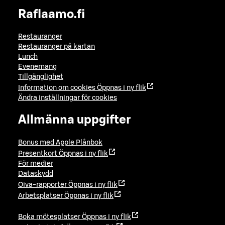
Raflaamo.fi
Restauranger
Restauranger på kartan
Lunch
Evenemang
Tillgänglighet
Information om cookies
Öppnas i ny flik
Ändra inställningar för cookies
Allmänna uppgifter
Bonus med Apple Plånbok
Presentkort
Öppnas i ny flik
För medier
Dataskydd
Oiva-rapporter
Öppnas i ny flik
Arbetsplatser
Öppnas i ny flik
Boka mötesplatser
Öppnas i ny flik