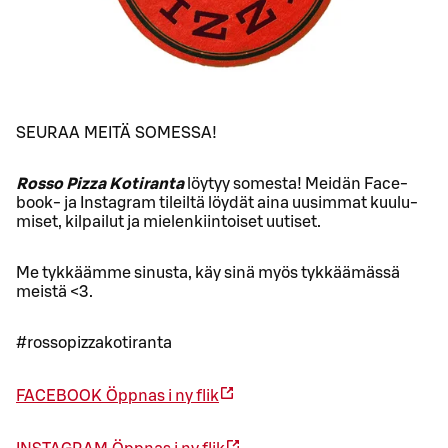
SEURAA MEITÄ SOMESSA!
Rosso Pizza Kotiranta
löytyy somesta! Mei­dän Face­
book- ja Ins­ta­gram ti­leil­tä löy­dät aina uusim­mat kuu­lu­
mi­set, kil­pai­lut ja mie­len­kiin­toi­set uu­ti­set.
Me tyk­kääm­me si­nus­ta, käy sinä myös tyk­kää­mäs­sä
meis­tä <3.
#rossopizzakotiranta
FACE­BOOK
Öppnas i ny flik