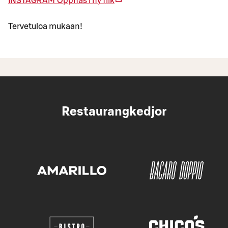
INS­TA­GRAM
Öppnas i ny flik
Tervetuloa mukaan!
Restaurangkedjor