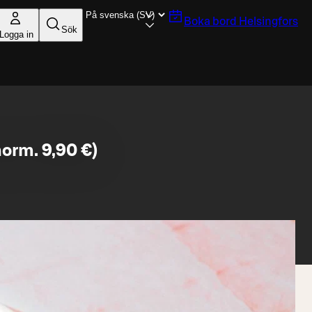
Boka bord
Helsingfors
Sök
Logga in
orm. 9,90 €)