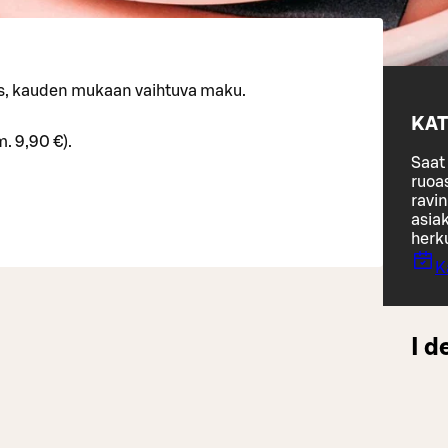
s, kauden mukaan vaihtuva maku.
KAT
m. 9,90 €).
Saat 
ruoa
ravin
asiak
herk
K
I d