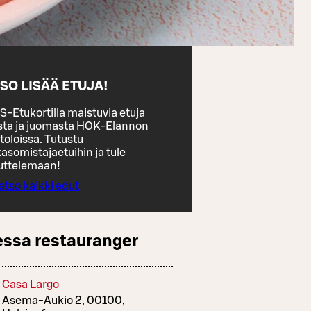
SO LISÄÄ ETUJA!
S-Etukortilla maistuvia etuja
sta ja juomasta HOK-Elannon
toloissa. Tutustu
asomistajaetuihin ja tule
uttelemaan!
atso kaikki edut
essa restauranger
Casa Largo
Asema-Aukio 2, 00100,