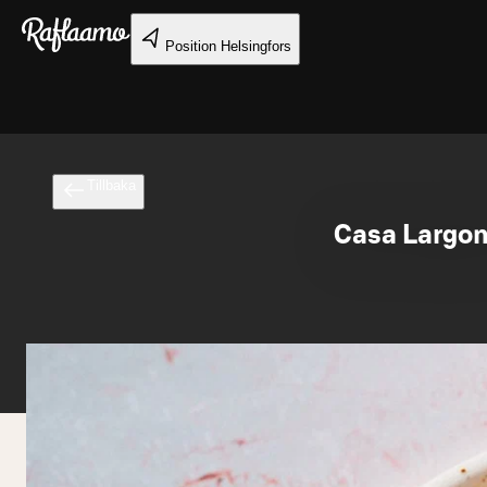
Gå till huvudinnehållet
Position
Helsingfors
Tillbaka
Casa Largon