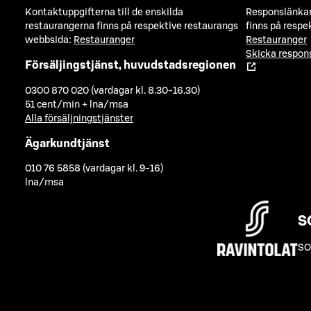
Kontaktuppgifterna till de enskilda
Responslänkarn
restaurangerna finns på respektive restaurangs
finns på respe
webbsida:
Restauranger
Restauranger
Skicka respo
Försäljingstjänst, huvudstadsregionen
0300 870 020 (vardagar kl. 8.30-16.30)
51 cent/min + lna/msa
Alla försäljningstjänster
Ägarkundtjänst
010 76 5858 (vardagar kl. 9-16)
lna/msa
S
SO