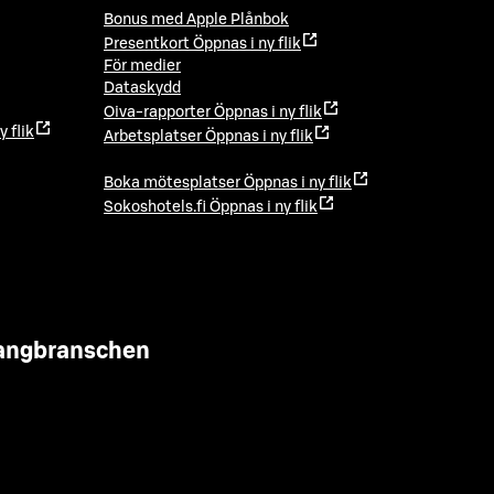
Bonus med Apple Plånbok
Presentkort
Öppnas i ny flik
För medier
Dataskydd
Oiva-rapporter
Öppnas i ny flik
y flik
Arbetsplatser
Öppnas i ny flik
Boka mötesplatser
Öppnas i ny flik
Sokoshotels.fi
Öppnas i ny flik
urangbranschen