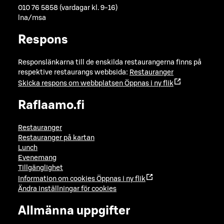
010 76 5858 (vardagar kl. 9-16)
lna/msa
Respons
Responslänkarna till de enskilda restaurangerna finns på
respektive restaurangs webbsida:
Restauranger
Skicka respons om webbplatsen
Öppnas i ny flik
Raflaamo.fi
Restauranger
Restauranger på kartan
Lunch
Evenemang
Tillgänglighet
Information om cookies
Öppnas i ny flik
Ändra inställningar för cookies
Allmänna uppgifter