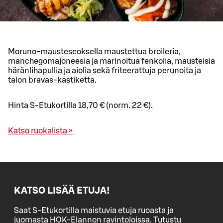
Moruno-mausteseoksella maustettua broileria,
manchegomajoneesia ja marinoitua fenkolia, mausteisia
häränlihapullia ja aiolia sekä friteerattuja perunoita ja
talon bravas-kastiketta.
Hinta S-Etukortilla 18,70 € (norm. 22 €).
Katso ruokalista »
KATSO LISÄÄ ETUJA!
Saat S-Etukortilla maistuvia etuja ruoasta ja
juomasta HOK-Elannon ravintoloissa. Tutustu