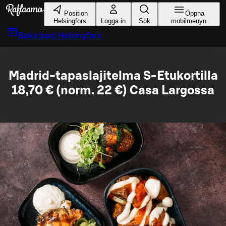
Gå till huvudinnehållet
Position
Öppna
Helsingfors
Logga in
Sök
mobilmenyn
Boka bord
Helsingfors
Madrid-tapaslajitelma S-Etukortilla
18,70 € (norm. 22 €) Casa Largossa