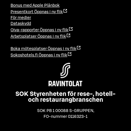
Bonus med Apple Plånbok
Presentkort
Öppnas i ny flik
För medier
Dataskydd
Oiva-rapporter
Öppnas i ny flik
Arbetsplatser
Öppnas i ny flik
Boka mötesplatser
Öppnas i ny flik
Sokoshotels.fi
Öppnas i ny flik
SOK Styrenheten för rese-, hotell-
och restaurangbranschen
SOK PB 1 00088 S-GRUPPEN
,
FO-nummer 0116323-1