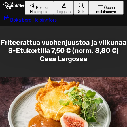
Gå till huvudinnehållet
Position
Öppna
Helsingfors
Logga in
Sök
mobilmenyn
Boka bord
Helsingfors
Friteerattua vuohenjuustoa ja viikunaa
S-Etukortilla 7,50 € (norm. 8,80 €)
Casa Largossa