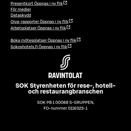
Presentkort
Öppnas i ny flik
För medier
Dataskydd
Oiva-rapporter
Öppnas i ny flik
Arbetsplatser
Öppnas i ny flik
Boka mötesplatser
Öppnas i ny flik
Sokoshotels.fi
Öppnas i ny flik
SOK Styrenheten för rese-, hotell-
och restaurangbranschen
SOK PB 1 00088 S-GRUPPEN
,
FO-nummer 0116323-1