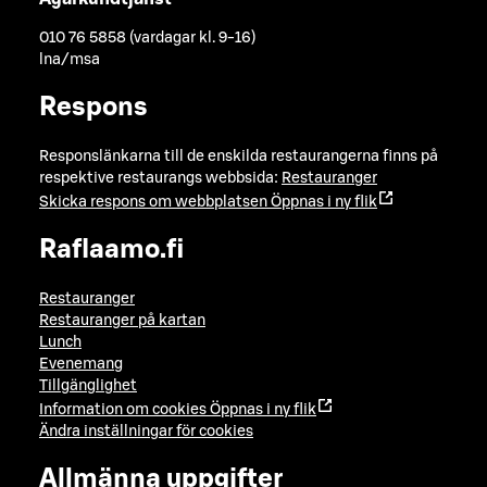
010 76 5858 (vardagar kl. 9-16)
lna/msa
Respons
Responslänkarna till de enskilda restaurangerna finns på
respektive restaurangs webbsida:
Restauranger
Skicka respons om webbplatsen
Öppnas i ny flik
Raflaamo.fi
Restauranger
Restauranger på kartan
Lunch
Evenemang
Tillgänglighet
Information om cookies
Öppnas i ny flik
Ändra inställningar för cookies
Allmänna uppgifter