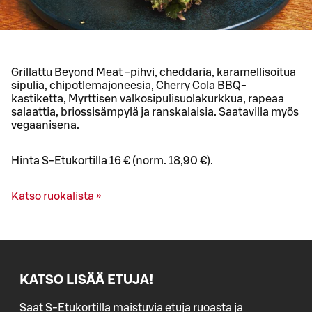
Grillattu Beyond Meat -pihvi, cheddaria, karamellisoitua
sipulia, chipotlemajoneesia, Cherry Cola BBQ-
kastiketta, Myrttisen valkosipulisuolakurkkua, rapeaa
salaattia, briossisämpylä ja ranskalaisia. Saatavilla myös
vegaanisena.
Hinta S-Etukortilla 16 € (norm. 18,90 €).
Katso ruokalista »
KATSO LISÄÄ ETUJA!
Saat S-Etukortilla maistuvia etuja ruoasta ja