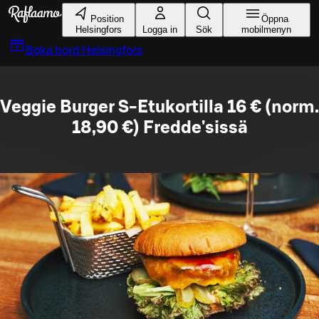
Gå till huvudinnehållet
Position
Öppna
Helsingfors
Logga in
Sök
mobilmenyn
Boka bord
Helsingfors
Veggie Burger S-Etukortilla 16 € (norm.
18,90 €) Fredde'sissä