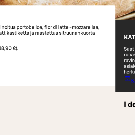
inoitua portobelloa, fior di latte -mozzarellaa,
tikastiketta ja raastettua sitruunankuorta
KAT
18,90 €).
Saat 
ruoa
ravin
asiak
herk
K
I d