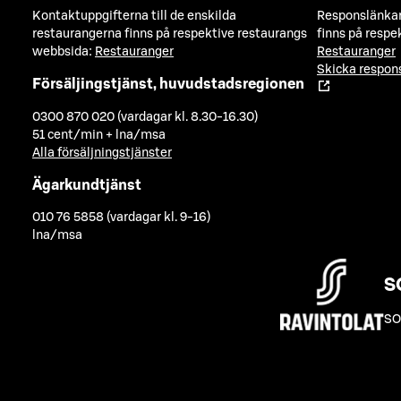
Kontaktuppgifterna till de enskilda
Responslänkarn
restaurangerna finns på respektive restaurangs
finns på respe
webbsida:
Restauranger
Restauranger
Skicka respo
Försäljingstjänst, huvudstadsregionen
0300 870 020 (vardagar kl. 8.30-16.30)
51 cent/min + lna/msa
Alla försäljningstjänster
Ägarkundtjänst
010 76 5858 (vardagar kl. 9-16)
lna/msa
S
SO