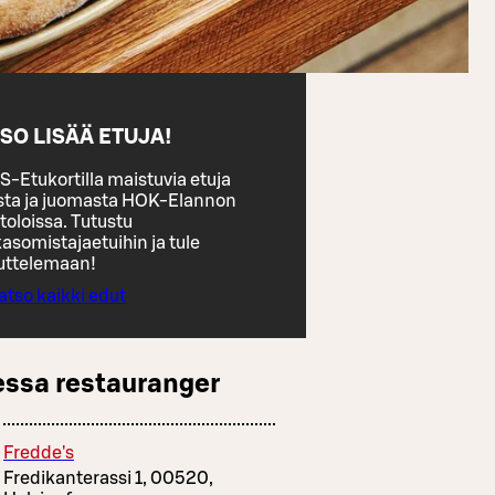
SO LISÄÄ ETUJA!
S-Etukortilla maistuvia etuja
sta ja juomasta HOK-Elannon
toloissa. Tutustu
asomistajaetuihin ja tule
uttelemaan!
atso kaikki edut
essa restauranger
Fredde's
Fredikanterassi 1, 00520,