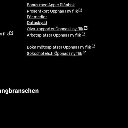
Bonus med Apple Plånbok
Presentkort
Öppnas i ny flik
För medier
Dataskydd
Oiva-rapporter
Öppnas i ny flik
y flik
Arbetsplatser
Öppnas i ny flik
Boka mötesplatser
Öppnas i ny flik
Sokoshotels.fi
Öppnas i ny flik
urangbranschen