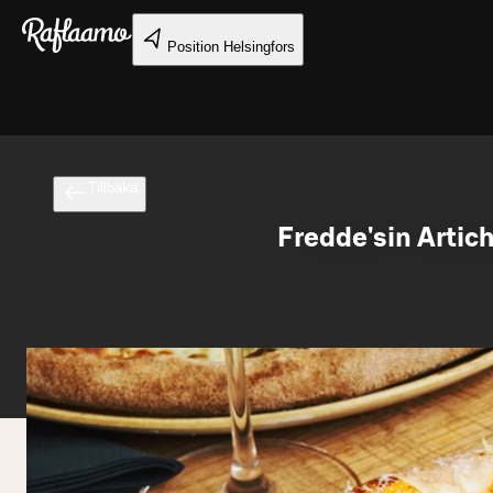
Gå till huvudinnehållet
Position
Helsingfors
Tillbaka
Fredde'sin Artic