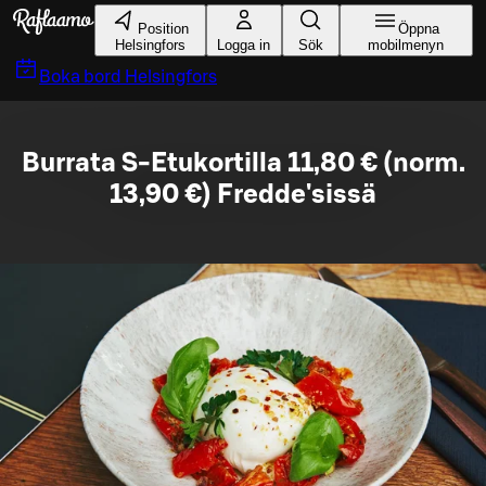
Gå till huvudinnehållet
Position
Öppna
Helsingfors
Logga in
Sök
mobilmenyn
Boka bord
Helsingfors
Burrata S-Etukortilla 11,80 € (norm.
13,90 €) Fredde'sissä