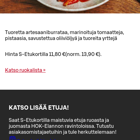
Tuoretta artesaaniburrataa, marinoituja tomaatteja,
pistaasia, savustettua oliiviöljyä ja tuoreita yrttejä
Hinta S-Etukortilla 11,80 €(norm. 13,90 €).
Katso ruokalista »
KATSO LISÄÄ ETUJA!
Saat S-Etukortilla maistuvia etuja ruoasta ja
juomasta HOK-Elannon ravintoloissa. Tutustu
asiakasomistajaetuihin ja tule herkuttelemaan!