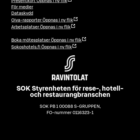
Presentkort
Öppnas i ny flik
För medier
Dataskydd
Oiva-rapporter
Öppnas i ny flik
Arbetsplatser
Öppnas i ny flik
Boka mötesplatser
Öppnas i ny flik
Sokoshotels.fi
Öppnas i ny flik
SOK Styrenheten för rese-, hotell-
och restaurangbranschen
SOK PB 1 00088 S-GRUPPEN
,
FO-nummer 0116323-1