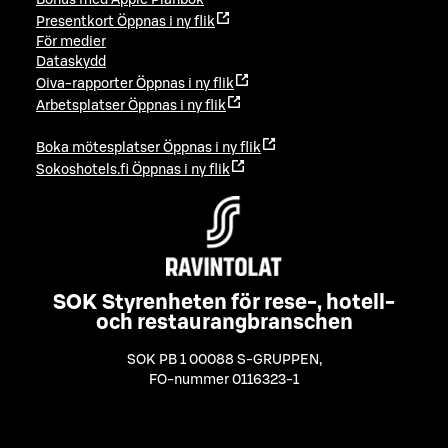
Presentkort
Öppnas i ny flik
För medier
Dataskydd
Oiva-rapporter
Öppnas i ny flik
Arbetsplatser
Öppnas i ny flik
Boka mötesplatser
Öppnas i ny flik
Sokoshotels.fi
Öppnas i ny flik
SOK Styrenheten för rese-, hotell-
och restaurangbranschen
SOK PB 1 00088 S-GRUPPEN
,
FO-nummer 0116323-1