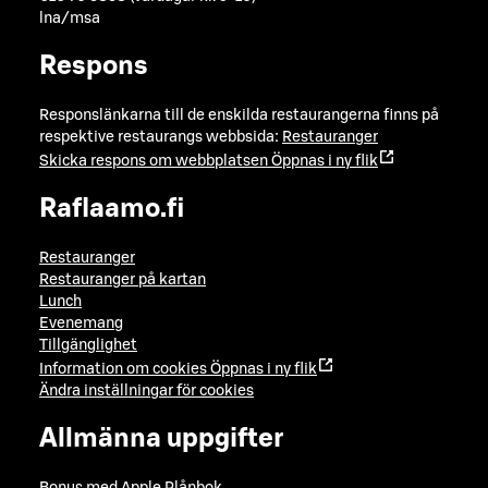
lna/msa
Respons
Responslänkarna till de enskilda restaurangerna finns på
respektive restaurangs webbsida:
Restauranger
Skicka respons om webbplatsen
Öppnas i ny flik
Raflaamo.fi
Restauranger
Restauranger på kartan
Lunch
Evenemang
Tillgänglighet
Information om cookies
Öppnas i ny flik
Ändra inställningar för cookies
Allmänna uppgifter
Bonus med Apple Plånbok