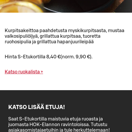
Kurpitsakeittoa paahdetusta myskikurpitsasta, mustaa
valkosipuliöljyä, grillattua kurpitsaa, tuoretta
ruohosipulia ja grillattua hapanjuurileipää
Hinta S-Etukortilla 8,40 €(norm. 9,90 €).
Katso ruokalista »
KATSO LISÄÄ ETUJA!
Saat S-Etukortilla maistuvia etuja ruoasta ja
juomasta HOK-Elannon ravintoloissa. Tutustu
asiakasomistajaetuihin ja tule herkuttelemaan!