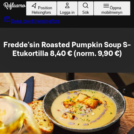
Gå till huvudinnehållet
Position
Öppna
Helsingfors
Logga in
Sök
mobilmenyn
Boka bord
Helsingfors
Fredde'sin Roasted Pumpkin Soup S-
Etukortilla 8,40 € (norm. 9,90 €)