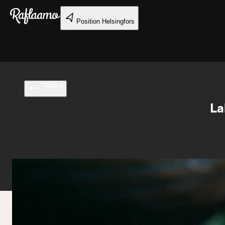
Gå till huvudinnehållet
Position
Helsingfors
Tillbaka
La