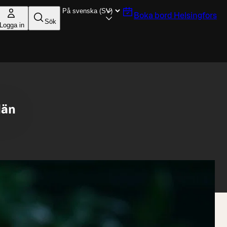
Boka bord
Helsingfors
Sök
Logga in
dän