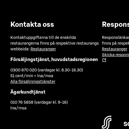
Kontakta oss
Respon
Kontaktuppgifterna till de enskilda
Responslänkarn
restaurangerna finns på respektive restaurangs
finns på respe
webbsida:
Restauranger
Restauranger
Skicka respo
Försäljingstjänst, huvudstadsregionen
0300 870 020 (vardagar kl. 8.30-16.30)
51 cent/min + lna/msa
Alla försäljningstjänster
Ägarkundtjänst
010 76 5858 (vardagar kl. 9-16)
lna/msa
S