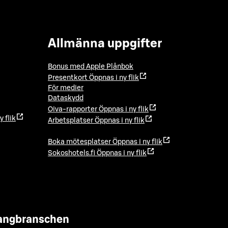
Allmänna uppgifter
Bonus med Apple Plånbok
Presentkort
Öppnas i ny flik
För medier
Dataskydd
Oiva-rapporter
Öppnas i ny flik
y flik
Arbetsplatser
Öppnas i ny flik
Boka mötesplatser
Öppnas i ny flik
Sokoshotels.fi
Öppnas i ny flik
urangbranschen