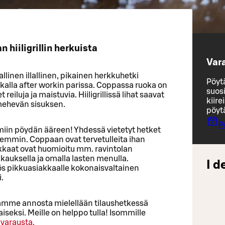
 hiiligrillin herkuista
Var
llinen illallinen, pikainen herkkuhetki
Pöyt
kalla after workin parissa. Coppassa ruoka on
suos
reiluja ja maistuvia. Hiiligrillissä lihat saavat
kiir
mehevän sisuksen.
pöyt
P
iin pöydän ääreen! Yhdessä vietetyt hetket
öhemmin. Coppaan ovat tervetulleita ihan
akkaat ovat huomioitu mm. ravintolan
kkauksella ja omalla lasten menulla.
I d
yös pikkuasiakkaalle kokonaisvaltainen
.
amme annosta mielellään tilaushetkessä
seksi. Meille on helppo tulla! Isommille
varausta.