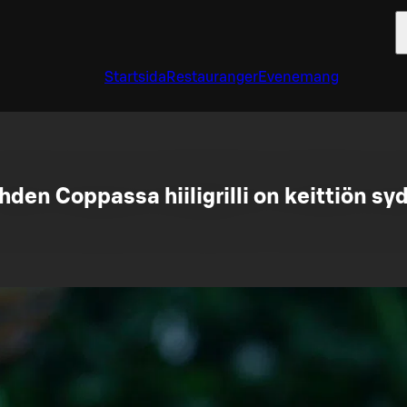
Startsida
Restauranger
Evenemang
hden Coppassa hiiligrilli on keittiön sy