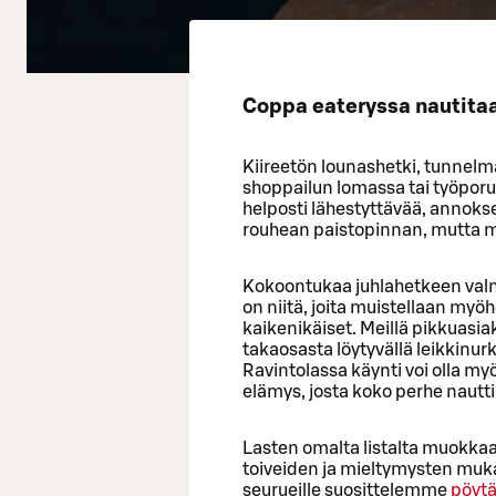
Coppa eateryssa nautitaan
Kiireetön lounashetki, tunnelma
shoppailun lomassa tai työporu
helposti lähestyttävää, annokset 
rouhean paistopinnan, mutta 
Kokoontukaa juhlahetkeen valm
on niitä, joita muistellaan my
kaikenikäiset. Meillä pikkuasi
takaosasta löytyvällä leikkinur
Ravintolassa käynti voi olla m
elämys, josta koko perhe nauttii
Lasten omalta listalta muokka
toiveiden ja mieltymysten mukai
seurueille suosittelemme
pöytä