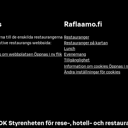
s
Raflaamo.fi
a till de enskilda restaurangerna
Restauranger
ktive restaurangs webbsida:
Restauranger på kartan
Lunch
ns om webbplatsen
Öppnas i ny flik
Evenemang
Tillgänglighet
Information om cookies
Öppnas i n
Ändra inställningar för cookies
OK Styrenheten för rese-, hotell- och resta