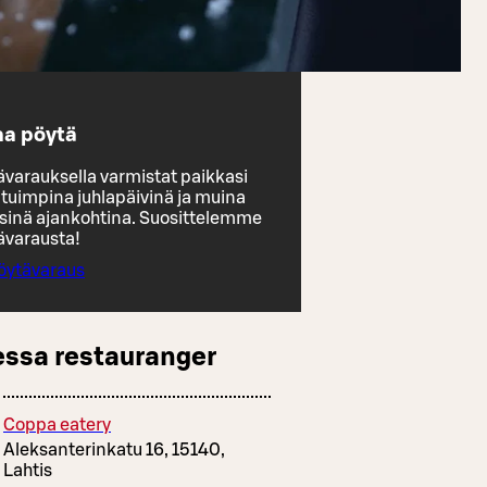
aa pöytä
ävarauksella varmistat paikkasi
ituimpina juhlapäivinä ja muina
eisinä ajankohtina. Suosittelemme
ävarausta!
öytävaraus
essa restauranger
Coppa eatery
Aleksanterinkatu 16, 15140,
Lahtis