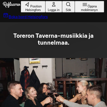
Gå till huvudinnehållet
Position
Öppna
Helsingfors
Logga in
Sök
mobilmenyn
Boka bord
Helsingfors
Toreron Taverna-musiikkia ja
tunnelmaa.