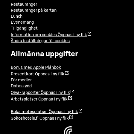
Restauranger
Restauranger på kartan
Lunch
Evenemang
Tillgänglighet
Information om cookies
Öppnas i ny flik
Ändra inställningar för cookies
Allmänna uppgifter
Bonus med Apple Plånbok
Presentkort
Öppnas i ny flik
För medier
Dataskydd
Oiva-rapporter
Öppnas i ny flik
Arbetsplatser
Öppnas i ny flik
Boka mötesplatser
Öppnas i ny flik
Sokoshotels.fi
Öppnas i ny flik