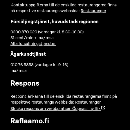
Kontaktuppgifterna till de enskilda restaurangerna finns
på respektive restaurangs webbsida:
Restauranger
Försäljingstjänst, huvudstadsregionen
0300 870 020 (vardagar kl. 8.30-16.30)
51 cent/min + lna/msa
Alla försäljningstjänster
Ägarkundtjänst
010 76 5858 (vardagar kl. 9-16)
lna/msa
Respons
Responslänkarna till de enskilda restaurangerna finns på
respektive restaurangs webbsida:
Restauranger
Skicka respons om webbplatsen
Öppnas i ny flik
Raflaamo.fi