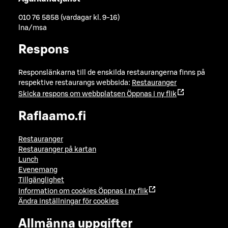
010 76 5858 (vardagar kl. 9-16)
lna/msa
Respons
Responslänkarna till de enskilda restaurangerna finns på
respektive restaurangs webbsida:
Restauranger
Skicka respons om webbplatsen
Öppnas i ny flik
Raflaamo.fi
Restauranger
Restauranger på kartan
Lunch
Evenemang
Tillgänglighet
Information om cookies
Öppnas i ny flik
Ändra inställningar för cookies
Allmänna uppgifter