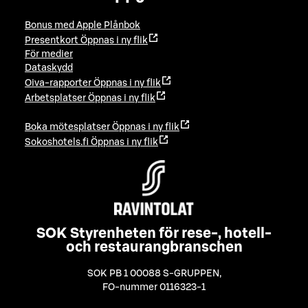
Bonus med Apple Plånbok
Presentkort
Öppnas i ny flik
För medier
Dataskydd
Oiva-rapporter
Öppnas i ny flik
Arbetsplatser
Öppnas i ny flik
Boka mötesplatser
Öppnas i ny flik
Sokoshotels.fi
Öppnas i ny flik
SOK Styrenheten för rese-, hotell-
och restaurangbranschen
SOK PB 1 00088 S-GRUPPEN
,
FO-nummer 0116323-1