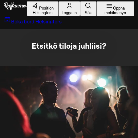
Gå till huvudinnehållet
Position
Öppna
Helsingfors
Logga in
Sök
mobilmenyn
Boka bord
Helsingfors
Etsitkö tiloja juhliisi?