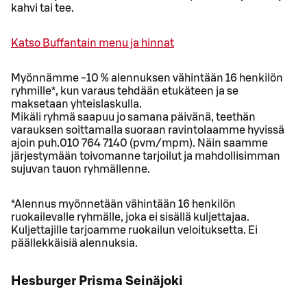
kahvi tai tee.
Katso Buffantain menu ja hinnat
Myönnämme -10 % alennuksen vähintään 16 henkilön
ryhmille*, kun varaus tehdään etukäteen ja se
maksetaan yhteislaskulla.
Mikäli ryhmä saapuu jo samana päivänä, teethän
varauksen soittamalla suoraan ravintolaamme hyvissä
ajoin puh.010 764 7140 (pvm/mpm). Näin saamme
järjestymään toivomanne tarjoilut ja mahdollisimman
sujuvan tauon ryhmällenne.
*Alennus myönnetään vähintään 16 henkilön
ruokailevalle ryhmälle, joka ei sisällä kuljettajaa.
Kuljettajille tarjoamme ruokailun veloituksetta. Ei
päällekkäisiä alennuksia.
Hesburger Prisma Seinäjoki