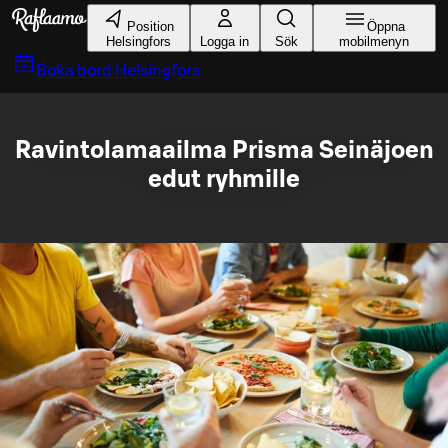
Gå till huvudinnehållet
Position
Öppna
Helsingfors
Logga in
Sök
mobilmenyn
Boka bord
Helsingfors
Ravintolamaailma Prisma Seinäjoen
edut ryhmille