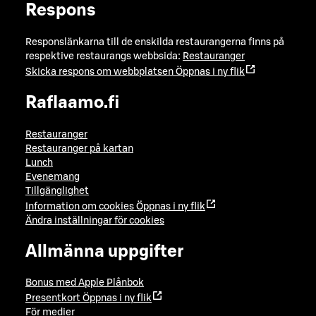
Respons
Responslänkarna till de enskilda restaurangerna finns på
respektive restaurangs webbsida:
Restauranger
Skicka respons om webbplatsen
Öppnas i ny flik
Raflaamo.fi
Restauranger
Restauranger på kartan
Lunch
Evenemang
Tillgänglighet
Information om cookies
Öppnas i ny flik
Ändra inställningar för cookies
Allmänna uppgifter
Bonus med Apple Plånbok
Presentkort
Öppnas i ny flik
För medier