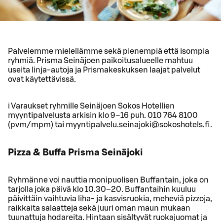
Palvelemme mielellämme sekä pienempiä että isompia
ryhmiä. Prisma Seinäjoen paikoitusalueelle mahtuu
useita linja-autoja ja Prismakeskuksen laajat palvelut
ovat käytettävissä.
ℹ️ Varaukset ryhmille Seinäjoen Sokos Hotellien
myyntipalvelusta arkisin klo 9–16 puh. 010 764 8100
(pvm/mpm) tai myyntipalvelu.seinajoki@sokoshotels.fi.
Pizza & Buffa Prisma Seinäjoki
Ryhmänne voi nauttia monipuolisen Buffantain, joka on
tarjolla joka päivä klo 10.30–20. Buffantaihin kuuluu
päivittäin vaihtuvia liha- ja kasvisruokia, meheviä pizzoja,
raikkaita salaatteja sekä juuri oman maun mukaan
tuunattuja hodareita. Hintaan sisältyvät ruokajuomat ja