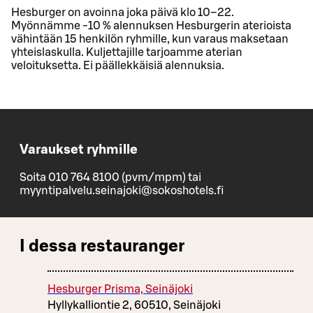
Hesburger on avoinna joka päivä klo 10–22.
Myönnämme -10 % alennuksen Hesburgerin aterioista
vähintään 15 henkilön ryhmille, kun varaus maksetaan
yhteislaskulla. Kuljettajille tarjoamme aterian
veloituksetta. Ei päällekkäisiä alennuksia.
Varaukset ryhmille
Soita 010 764 8100 (pvm/mpm) tai
myyntipalvelu.seinajoki@sokoshotels.fi
I dessa restauranger
Hesburger Prisma, Seinäjoki
Hyllykalliontie 2, 60510, Seinäjoki