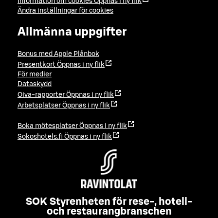
Information om cookies
Öppnas i ny flik
Ändra inställningar för cookies
Allmänna uppgifter
Bonus med Apple Plånbok
Presentkort
Öppnas i ny flik
För medier
Dataskydd
Oiva-rapporter
Öppnas i ny flik
Arbetsplatser
Öppnas i ny flik
Boka mötesplatser
Öppnas i ny flik
Sokoshotels.fi
Öppnas i ny flik
SOK Styrenheten för rese-, hotell-
och restaurangbranschen