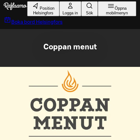
Gå till huvudinnehållet
Position
Öppna
Helsingfors
Logga in
Sök
mobilmenyn
Boka bord
Helsingfors
Coppan menut