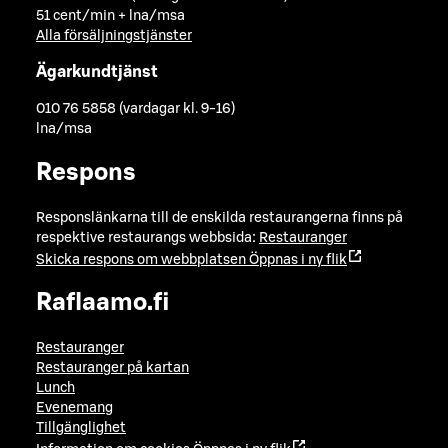
51 cent/min + lna/msa
Alla försäljningstjänster
Ägarkundtjänst
010 76 5858 (vardagar kl. 9-16)
lna/msa
Respons
Responslänkarna till de enskilda restaurangerna finns på
respektive restaurangs webbsida:
Restauranger
Skicka respons om webbplatsen
Öppnas i ny flik
Raflaamo.fi
Restauranger
Restauranger på kartan
Lunch
Evenemang
Tillgänglighet