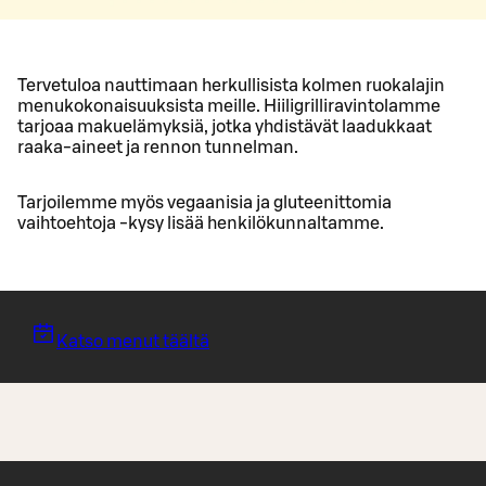
Tervetuloa nauttimaan herkullisista kolmen ruokalajin
menukokonaisuuksista meille. Hiiligrilliravintolamme
tarjoaa makuelämyksiä, jotka yhdistävät laadukkaat
raaka-aineet ja rennon tunnelman.
Tarjoilemme myös vegaanisia ja gluteenittomia
vaihtoehtoja -kysy lisää henkilökunnaltamme.
Katso menut täältä