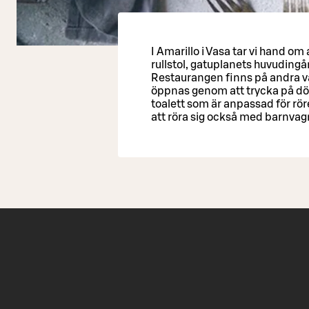
I Amarillo i Vasa tar vi hand o
rullstol, gatuplanets huvuding
Restaurangen finns på andra v
öppnas genom att trycka på dö
toalett som är anpassad för rö
att röra sig också med barnva