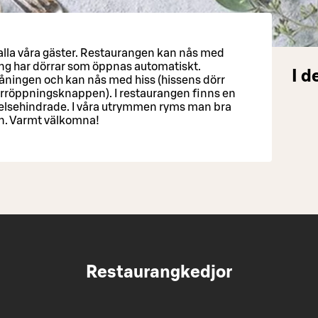
m alla våra gäster. Restaurangen kan nås med
ång har dörrar som öppnas automatiskt.
I d
åningen och kan nås med hiss (hissens dörr
rröppningsknappen). I restaurangen finns en
relsehindrade. I våra utrymmen ryms man bra
gn. Varmt välkomna!
Restaurangkedjor