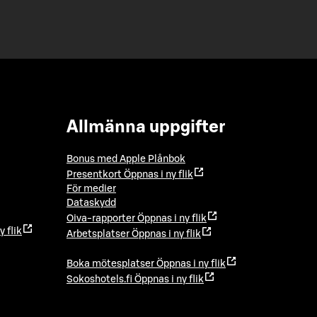
Allmänna uppgifter
Bonus med Apple Plånbok
Presentkort
Öppnas i ny flik
För medier
Dataskydd
Oiva-rapporter
Öppnas i ny flik
y flik
Arbetsplatser
Öppnas i ny flik
Boka mötesplatser
Öppnas i ny flik
Sokoshotels.fi
Öppnas i ny flik