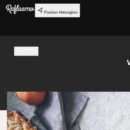
Gå till huvudinnehållet
Position
Helsingfors
Tillbaka