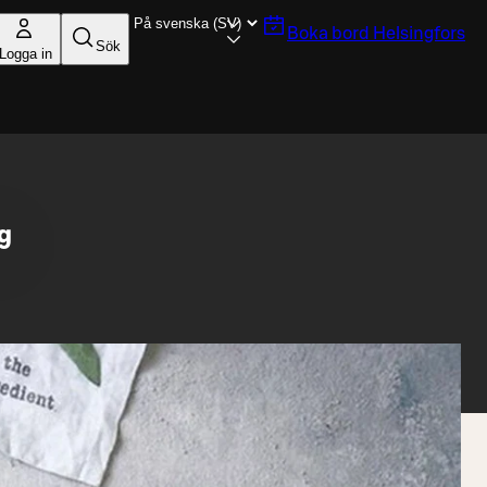
Boka bord
Helsingfors
Sök
Logga in
g