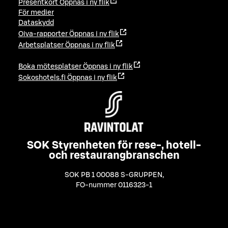
Presentkort
Öppnas i ny flik
För medier
Dataskydd
Oiva-rapporter
Öppnas i ny flik
Arbetsplatser
Öppnas i ny flik
Boka mötesplatser
Öppnas i ny flik
Sokoshotels.fi
Öppnas i ny flik
SOK Styrenheten för rese-, hotell-
och restaurangbranschen
SOK PB 1 00088 S-GRUPPEN
,
FO-nummer 0116323-1