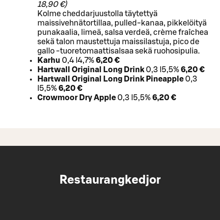
18,90 €)
Kolme cheddarjuustolla täytettyä
maissivehnätortillaa, pulled-kanaa, pikkelöityä
punakaalia, limeä, salsa verdeä, crème fraîchea
sekä talon maustettuja maissilastuja, pico de
gallo -tuoretomaattisalsaa sekä ruohosipulia.
Karhu
0,4 l
4,7%
6,20 €
Hartwall Original Long Drink
0,3 l
5,5%
6,20 €
Hartwall Original Long Drink Pineapple
0,3
l
5,5%
6,20 €
Crowmoor Dry Apple
0,3 l
5,5%
6,20 €
Restaurangkedjor