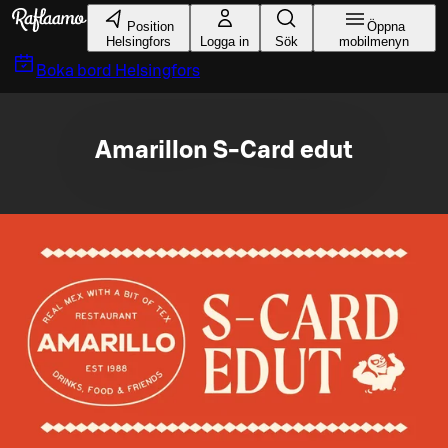
Gå till huvudinnehållet
Position
Öppna
Helsingfors
Logga in
Sök
mobilmenyn
Boka bord
Helsingfors
Amarillon S-Card edut