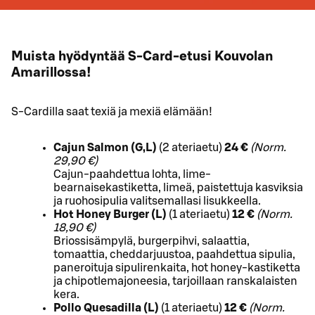
Muista hyödyntää S-Card-etusi Kouvolan
Amarillossa!
S-Cardilla saat texiä ja mexiä elämään!
Cajun Salmon (G,L)
(2 ateriaetu)
24 €
(Norm.
29,90 €)
Cajun-paahdettua lohta, lime-
bearnaisekastiketta, limeä, paistettuja kasviksia
ja ruohosipulia valitsemallasi lisukkeella.
Hot Honey Burger (L)
(1 ateriaetu)
12 €
(Norm.
18,90 €)
Briossisämpylä, burgerpihvi, salaattia,
tomaattia, cheddarjuustoa, paahdettua sipulia,
paneroituja sipulirenkaita, hot honey-kastiketta
ja chipotlemajoneesia, tarjoillaan ranskalaisten
kera.
Pollo Quesadilla (L)
(1 ateriaetu)
12 €
(Norm.