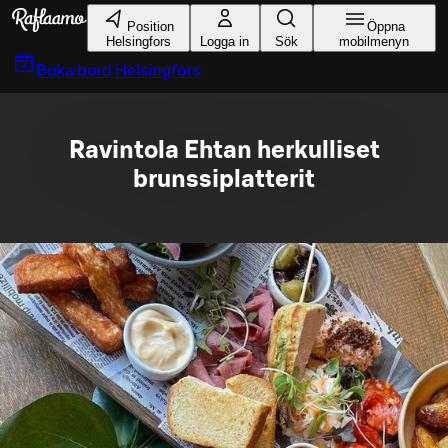
Gå till huvudinnehållet
Position
Öppna
Helsingfors
Logga in
Sök
mobilmenyn
Boka bord
Helsingfors
Ravintola Ehtan herkulliset
brunssiplatterit