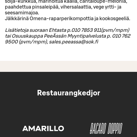
soija-kurkkua, marinoitua kaalia, cantaloupe-melonia,
paahdettua pinsaleipää, vihersalaattia, vege yrtti- ja
seesamimajoa.
Jälkkärinä Omena-raparperikompottia ja kookosgeeliä.
Lisätietoja suoraan Ehtasta p.010 7853 911(pvm/mpm)
tai Osuuskauppa PeeÄssän Myyntipalvelusta p. 010 762
9500 (pvm/mpm), sales.peeassa@sok.fi
Restaurangkedjor