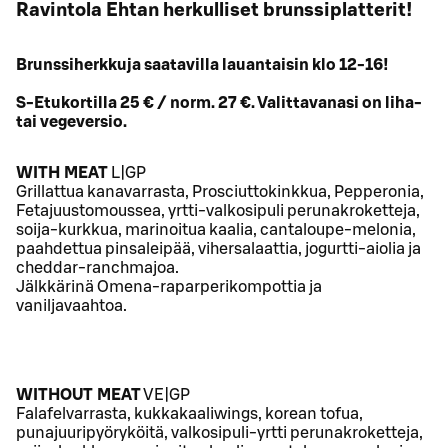
Ravintola Ehtan herkulliset brunssiplatterit!
Brunssiherkkuja saatavilla lauantaisin klo 12-16!
S-Etukortilla 25 € / norm. 27 €. Valittavanasi on liha-
tai vegeversio.
WITH MEAT
L|GP
Grillattua kanavarrasta, Prosciuttokinkkua, Pepperonia,
Fetajuustomoussea, yrtti-valkosipuli perunakroketteja,
soija-kurkkua, marinoitua kaalia, cantaloupe-melonia,
paahdettua pinsaleipää, vihersalaattia, jogurtti-aiolia ja
cheddar-ranchmajoa.
Jälkkärinä Omena-raparperikompottia ja
vaniljavaahtoa.
WITHOUT MEAT
VE|GP
Falafelvarrasta, kukkakaaliwings, korean tofua,
punajuuripyöryköitä, valkosipuli-yrtti perunakroketteja,