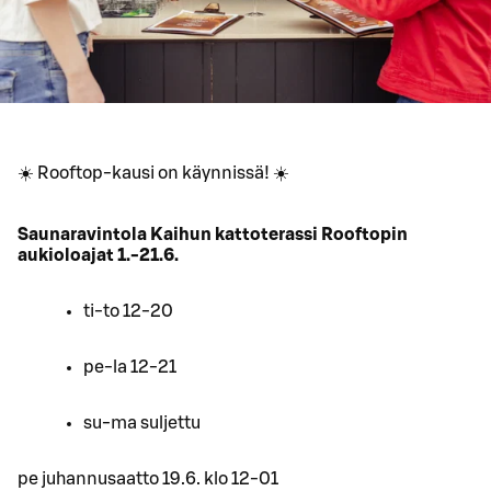
☀️ Rooftop-kausi on käynnissä! ☀️
Saunaravintola Kaihun kattoterassi Rooftopin
aukioloajat 1.-21.6.
ti-to 12-20
pe-la 12-21
su-ma suljettu
pe juhannusaatto 19.6. klo 12-01