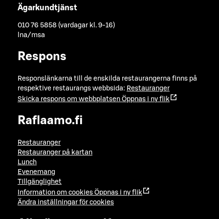
Ägarkundtjänst
010 76 5858 (vardagar kl. 9-16)
lna/msa
Respons
Responslänkarna till de enskilda restaurangerna finns på
respektive restaurangs webbsida:
Restauranger
Skicka respons om webbplatsen
Öppnas i ny flik
Raflaamo.fi
Restauranger
Restauranger på kartan
Lunch
Evenemang
Tillgänglighet
Information om cookies
Öppnas i ny flik
Ändra inställningar för cookies