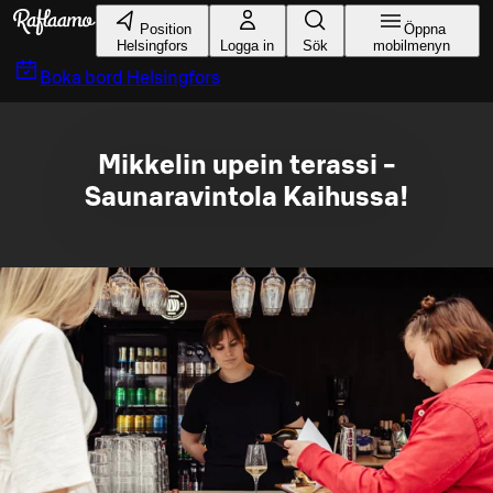
Gå till huvudinnehållet
Position
Öppna
Helsingfors
Logga in
Sök
mobilmenyn
Boka bord
Helsingfors
Mikkelin upein terassi -
Saunaravintola Kaihussa!