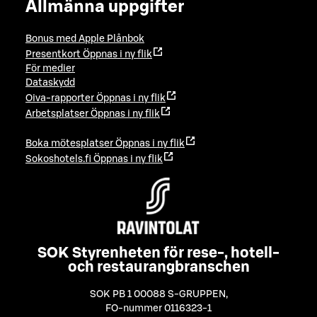
Allmänna uppgifter
Bonus med Apple Plånbok
Presentkort
Öppnas i ny flik
För medier
Dataskydd
Oiva-rapporter
Öppnas i ny flik
Arbetsplatser
Öppnas i ny flik
Boka mötesplatser
Öppnas i ny flik
Sokoshotels.fi
Öppnas i ny flik
SOK Styrenheten för rese-, hotell-
och restaurangbranschen
SOK PB 1 00088 S-GRUPPEN
,
FO-nummer 0116323-1