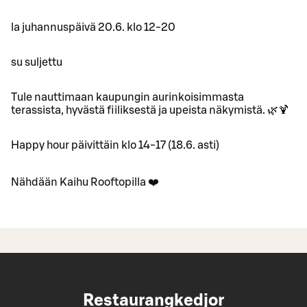
la juhannuspäivä 20.6. klo 12-20
su suljettu
Tule nauttimaan kaupungin aurinkoisimmasta
terassista, hyvästä fiiliksestä ja upeista näkymistä. 🌿🍹
Happy hour päivittäin klo 14-17 (18.6. asti)
Nähdään Kaihu Rooftopilla ❤️
Restaurangkedjor