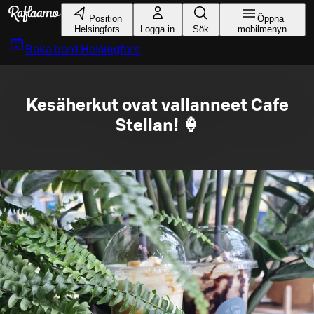
Gå till huvudinnehållet
Position
Öppna
Helsingfors
Logga in
Sök
mobilmenyn
Boka bord
Helsingfors
Kesäherkut ovat vallanneet Cafe
Stellan! 🍦