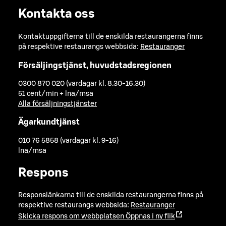
Kontakta oss
Kontaktuppgifterna till de enskilda restaurangerna finns
på respektive restaurangs webbsida:
Restauranger
Försäljingstjänst, huvudstadsregionen
0300 870 020 (vardagar kl. 8.30-16.30)
51 cent/min + lna/msa
Alla försäljningstjänster
Ägarkundtjänst
010 76 5858 (vardagar kl. 9-16)
lna/msa
Respons
Responslänkarna till de enskilda restaurangerna finns på
respektive restaurangs webbsida:
Restauranger
Skicka respons om webbplatsen
Öppnas i ny flik