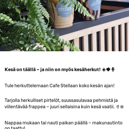
Kesä on täällä – ja niin on myös kesäherkut! ☀️🍓🍦
Tule herkuttelemaan Cafe Stellaan koko kesän ajan!
Tarjolla herkulliset pirtelöt, suussasulavaa pehmistä ja
viilentävää frappea – juuri sellaisina kuin kesä vaatii. 🥤❄️
Nappaa mukaan tai nauti paikan päällä – makunautinto
on taattu!