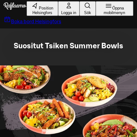
Gå till huvudinnehållet
Position
Öppna
Helsingfors
Logga in
Sök
mobilmenyn
Boka bord
Helsingfors
Suositut Tsiken Summer Bowls