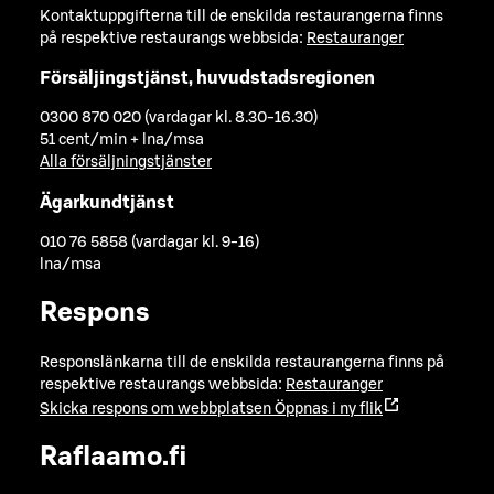
Kontaktuppgifterna till de enskilda restaurangerna finns
på respektive restaurangs webbsida:
Restauranger
Försäljingstjänst, huvudstadsregionen
0300 870 020 (vardagar kl. 8.30-16.30)
51 cent/min + lna/msa
Alla försäljningstjänster
Ägarkundtjänst
010 76 5858 (vardagar kl. 9-16)
lna/msa
Respons
Responslänkarna till de enskilda restaurangerna finns på
respektive restaurangs webbsida:
Restauranger
Skicka respons om webbplatsen
Öppnas i ny flik
Raflaamo.fi