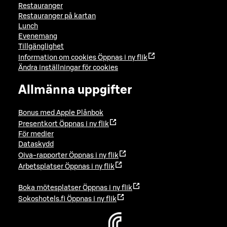
Restauranger
Restauranger på kartan
Lunch
Evenemang
Tillgänglighet
Information om cookies
Öppnas i ny flik
Ändra inställningar för cookies
Allmänna uppgifter
Bonus med Apple Plånbok
Presentkort
Öppnas i ny flik
För medier
Dataskydd
Oiva-rapporter
Öppnas i ny flik
Arbetsplatser
Öppnas i ny flik
Boka mötesplatser
Öppnas i ny flik
Sokoshotels.fi
Öppnas i ny flik