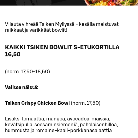
Vilauta vihreää Tsiken Myllyssä - kesällä maistuvat
raikkaat ja värikkäät bowlit!
KAIKKI TSIKEN BOWLIT S-ETUKORTILLA
16,50
(norm. 17,50-18,50)
Valitse näistä:
Tsiken Crispy Chicken Bowl
(norm. 17,50)
Lisäksi tomaattia, mangoa, avocadoa, maissia,
kevätsipulia, seesaminsiemeniä, paholaisenhilloa,
hummusta ja romaine-kaali-porkkanasalaattia