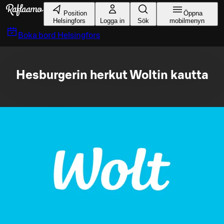
Gå till huvudinnehållet
Position
Öppna
Helsingfors
Logga in
Sök
mobilmenyn
Boka bord
Helsingfors
Hesburgerin herkut Woltin kautta