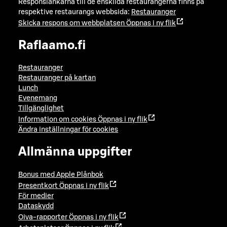
Responslänkarna till de enskilda restaurangerna finns på
respektive restaurangs webbsida:
Restauranger
Skicka respons om webbplatsen
Öppnas i ny flik
Raflaamo.fi
Restauranger
Restauranger på kartan
Lunch
Evenemang
Tillgänglighet
Information om cookies
Öppnas i ny flik
Ändra inställningar för cookies
Allmänna uppgifter
Bonus med Apple Plånbok
Presentkort
Öppnas i ny flik
För medier
Dataskydd
Oiva-rapporter
Öppnas i ny flik