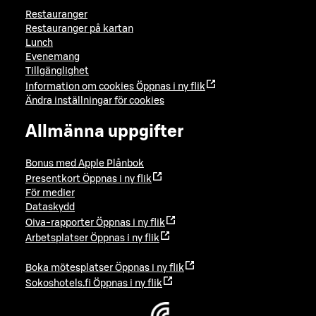
Restauranger
Restauranger på kartan
Lunch
Evenemang
Tillgänglighet
Information om cookies
Öppnas i ny flik
Ändra inställningar för cookies
Allmänna uppgifter
Bonus med Apple Plånbok
Presentkort
Öppnas i ny flik
För medier
Dataskydd
Oiva-rapporter
Öppnas i ny flik
Arbetsplatser
Öppnas i ny flik
Boka mötesplatser
Öppnas i ny flik
Sokoshotels.fi
Öppnas i ny flik