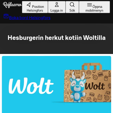
Gå till huvudinnehållet
Position
Öppna
Helsingfors
Logga in
Sök
mobilmenyn
Boka bord
Helsingfors
Hesburgerin herkut kotiin Woltilla