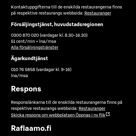
Kontaktuppgifterna till de enskilda restaurangerna finns
på respektive restaurangs webbsida:
Restauranger
Försäljingstjänst, huvudstadsregionen
0300 870 020 (vardagar kl. 8.30-16.30)
51 cent/min + lna/msa
Alla försäljningstjänster
Ägarkundtjänst
010 76 5858 (vardagar kl. 9-16)
lna/msa
Respons
Responslänkarna till de enskilda restaurangerna finns på
respektive restaurangs webbsida:
Restauranger
Skicka respons om webbplatsen
Öppnas i ny flik
Raflaamo.fi