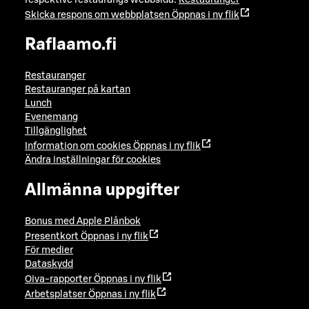
Skicka respons om webbplatsen
Öppnas i ny flik
Raflaamo.fi
Restauranger
Restauranger på kartan
Lunch
Evenemang
Tillgänglighet
Information om cookies
Öppnas i ny flik
Ändra inställningar för cookies
Allmänna uppgifter
Bonus med Apple Plånbok
Presentkort
Öppnas i ny flik
För medier
Dataskydd
Oiva-rapporter
Öppnas i ny flik
Arbetsplatser
Öppnas i ny flik