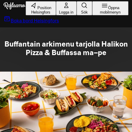
Gå till huvudinnehållet
Position
Öppna
Helsingfors
Logga in
Sök
mobilmenyn
Boka bord
Helsingfors
Buffantain arkimenu tarjolla Halikon
Pizza & Buffassa ma–pe