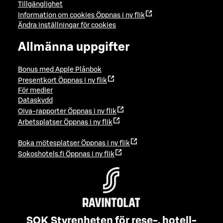
Tillgänglighet
Information om cookies
Öppnas i ny flik
Ändra inställningar för cookies
Allmänna uppgifter
Bonus med Apple Plånbok
Presentkort
Öppnas i ny flik
För medier
Dataskydd
Oiva-rapporter
Öppnas i ny flik
Arbetsplatser
Öppnas i ny flik
Boka mötesplatser
Öppnas i ny flik
Sokoshotels.fi
Öppnas i ny flik
SOK Styrenheten för rese-, hotell-