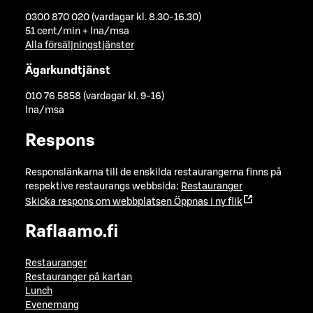
0300 870 020 (vardagar kl. 8.30-16.30)
51 cent/min + lna/msa
Alla försäljningstjänster
Ägarkundtjänst
010 76 5858 (vardagar kl. 9-16)
lna/msa
Respons
Responslänkarna till de enskilda restaurangerna finns på
respektive restaurangs webbsida:
Restauranger
Skicka respons om webbplatsen
Öppnas i ny flik
Raflaamo.fi
Restauranger
Restauranger på kartan
Lunch
Evenemang