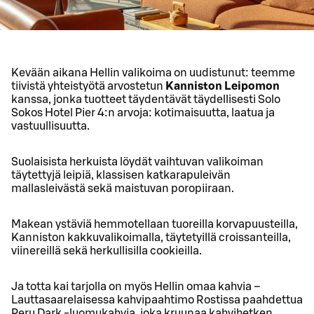
Kevään aikana Hellin valikoima on uudistunut: teemme
tiivistä yhteistyötä arvostetun
Kanniston Leipomon
kanssa, jonka tuotteet täydentävät täydellisesti Solo
Sokos Hotel Pier 4:n arvoja: kotimaisuutta, laatua ja
vastuullisuutta.
Suolaisista herkuista löydät vaihtuvan valikoiman
täytettyjä leipiä, klassisen katkarapuleivän
mallasleivästä sekä maistuvan poropiiraan.
Makean ystäviä hemmotellaan tuoreilla korvapuusteilla,
Kanniston kakkuvalikoimalla, täytetyillä croissanteilla,
viinereillä sekä herkullisilla cookieilla.
Ja totta kai tarjolla on myös Hellin omaa kahvia –
Lauttasaarelaisessa kahvipaahtimo Rostissa paahdettua
Peru Dark -luomukahvia, joka kruunaa kahvihetken.