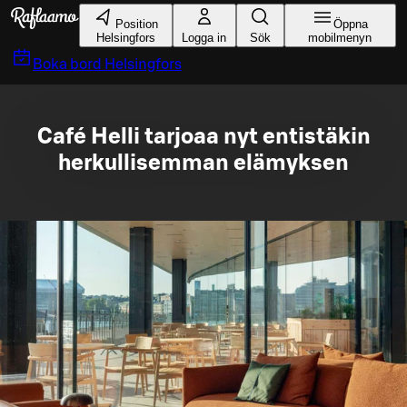
Gå till huvudinnehållet
Position
Öppna
Helsingfors
Logga in
Sök
mobilmenyn
Boka bord
Helsingfors
Café Helli tarjoaa nyt entistäkin
herkullisemman elämyksen