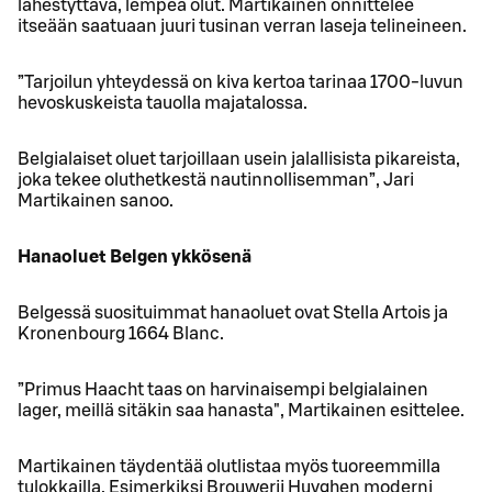
lähestyttävä, lempeä olut. Martikainen onnittelee
itseään saatuaan juuri tusinan verran laseja telineineen.
”Tarjoilun yhteydessä on kiva kertoa tarinaa 1700-luvun
hevoskuskeista tauolla majatalossa.
Belgialaiset oluet tarjoillaan usein jalallisista pikareista,
joka tekee oluthetkestä nautinnollisemman”, Jari
Martikainen sanoo.
Hanaoluet Belgen ykkösenä
Belgessä suosituimmat hanaoluet ovat Stella Artois ja
Kronenbourg 1664 Blanc.
”Primus Haacht taas on harvinaisempi belgialainen
lager, meillä sitäkin saa hanasta", Martikainen esittelee.
Martikainen täydentää olutlistaa myös tuoreemmilla
tulokkailla. Esimerkiksi Brouwerij Huyghen moderni