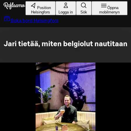
Gå till huvudinnehållet
Position
Öppna
Helsingfors
Logga in
Sök
mobilmenyn
Boka bord
Helsingfors
Jari tietää, miten belgiolut nautitaan