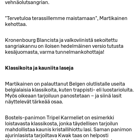
vehnäolutsangrian.
"Tervetuloa terassillemme maistamaan", Martikainen
kehottaa.
Kronenbourg Blancista ja valkoviinistä sekoitettu
sangriakannu on iloisen hedelmäinen versio tutusta
kesäjuomasta, varma tunnelmankohottaja!
Klassikoita ja kauniita laseja
Martikainen on palauttanut Belgen olutlistalle useita
belgialaisia klassikoita, kuten trappisti- eli luostarioluita.
Myös oikeaan tarjoiluun panostetaan – ja siinä lasit
näyttelevät tärkeää osaa.
Bostels-panimon Tripel Karmeliet on esimerkki
loistavasta klassikosta, jonka täydellisen tarjoilun
mahdollistaa kaunis kristallihiottu lasi. Saman panimon
ajurinlasista tarjoiltava Kwak taas on helposti