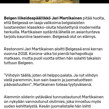
Belgen liikeideapäällikkö Jari Martikainen
pitää huolta,
että Belgessä on laaja valikoima belgialaisten
luostareiden klassikko-oluita höystettynä moderneilla
herkuilla. Martikaisen sydäntä lähellä on asiantunteva
tarjoilu kauniine laseineen. Belgessä olut on elämys.
Restonomi Jari Martikainen aloitti Belgessä ensi kerran
vuonna 2018. Korona-aika toi pieniä harhapolkuja
matkaan, mutta puoli vuotta sitten hän solahti takaisin
tuttuun Belgeen.
"Viihdyin täällä, joten oli helppo palata. Ja nyt viihdyn
vielä paremmin, kun sain baarin ja juomatuotteen
päävastuulleni", Martikainen toteaa tyytyväisenä.
Aiemmin siiderin ystäväksi tunnustautunut Martikainen
on nykyään vannoutunut olutmies, joka innostuu myös
uuden kehittelystä. Kesän juomalistalle hän loihti