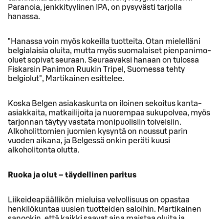
Paranoia, jenkkityylinen IPA, on pysyvästi tarjolla
hanassa.
"Hanassa voin myös kokeilla tuotteita. Otan mielelläni
belgialaisia oluita, mutta myös suomalaiset pienpanimo-
oluet sopivat seuraan. Seuraavaksi hanaan on tulossa
Fiskarsin Panimon Ruukin Tripel, Suomessa tehty
belgiolut", Martikainen esittelee.
Koska Belgen asiakaskunta on iloinen sekoitus kanta-
asiakkaita, matkailijoita ja nuorempaa sukupolvea, myös
tarjonnan täytyy vastata monipuolisiin toiveisiin.
Alkoholittomien juomien kysyntä on noussut parin
vuoden aikana, ja Belgessä onkin peräti kuusi
alkoholitonta olutta.
Ruoka ja olut – täydellinen paritus
Liikeideapäällikön mieluisa velvollisuus on opastaa
henkilökuntaa uusien tuotteiden saloihin. Martikainen
sanookin, että kaikki saavat aina maistaa oluita ja