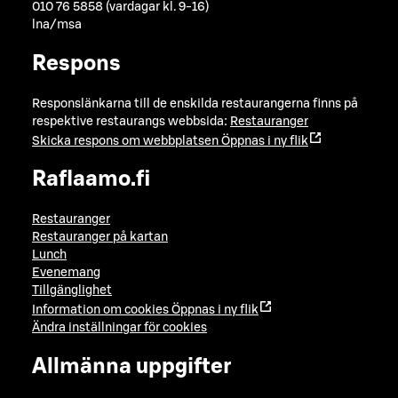
010 76 5858 (vardagar kl. 9-16)
lna/msa
Respons
Responslänkarna till de enskilda restaurangerna finns på
respektive restaurangs webbsida:
Restauranger
Skicka respons om webbplatsen
Öppnas i ny flik
Raflaamo.fi
Restauranger
Restauranger på kartan
Lunch
Evenemang
Tillgänglighet
Information om cookies
Öppnas i ny flik
Ändra inställningar för cookies
Allmänna uppgifter