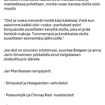
maistellessa pohditaan, minkä ruoan kanssa olutta voisi
myydä.
"Olut ja ruoka menevät meillä käsi kädessä. Vielä kun
saisimme kaikki olut–ruoka -paritukset esiin!
Simpukoille suosittelen kevyttä olutta, joka ei jyrää
herkkiä makuja. Tummempia ja kirsikkaisia oluita
suosittelen esimerkiksi jälkiruoille."
Jos olut on sinunkin intohimosi, suuntaa Belgeen ja anna
Jarin tiimeineen johdatella sinut belgialaisen
olutkulttuurin äärelle.
Jari Martikaisen lempiparit:
• Simpukat ja Hoegaarden-vehnäolut
• Possunkylki ja Chimay Red -luostariolut