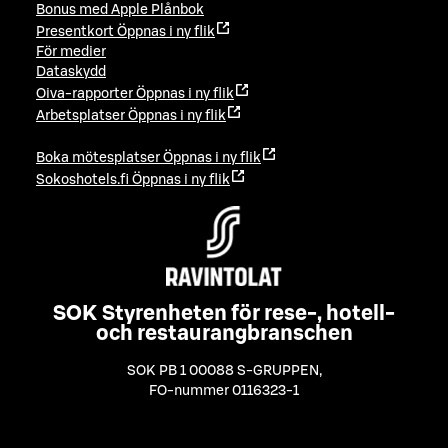
Bonus med Apple Plånbok
Presentkort
Öppnas i ny flik
För medier
Dataskydd
Oiva-rapporter
Öppnas i ny flik
Arbetsplatser
Öppnas i ny flik
Boka mötesplatser
Öppnas i ny flik
Sokoshotels.fi
Öppnas i ny flik
SOK Styrenheten för rese-, hotell-
och restaurangbranschen
SOK PB 1 00088 S-GRUPPEN
,
FO-nummer 0116323-1