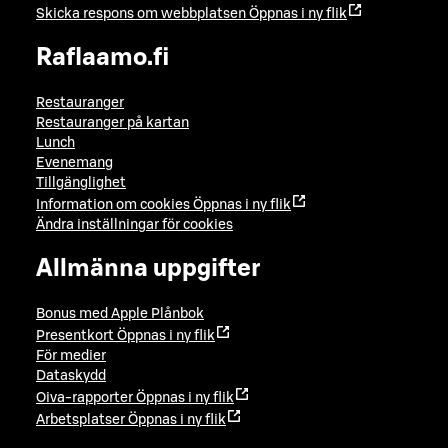
Skicka respons om webbplatsen
Öppnas i ny flik
Raflaamo.fi
Restauranger
Restauranger på kartan
Lunch
Evenemang
Tillgänglighet
Information om cookies
Öppnas i ny flik
Ändra inställningar för cookies
Allmänna uppgifter
Bonus med Apple Plånbok
Presentkort
Öppnas i ny flik
För medier
Dataskydd
Oiva-rapporter
Öppnas i ny flik
Arbetsplatser
Öppnas i ny flik