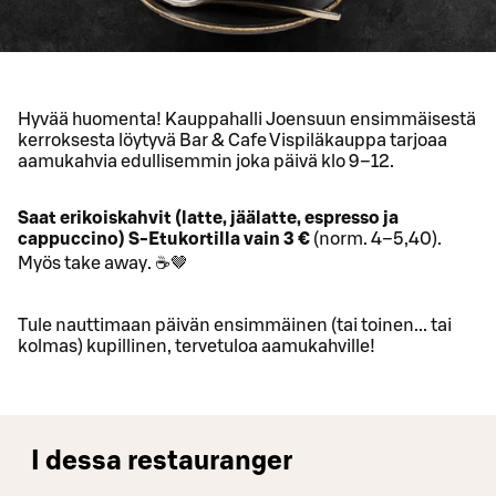
Hyvää huomenta! Kauppahalli Joensuun ensimmäisestä
kerroksesta löytyvä Bar & Cafe Vispiläkauppa tarjoaa
aamukahvia edullisemmin joka päivä klo 9–12.
Saat erikoiskahvit (latte, jäälatte, espresso ja
cappuccino) S-Etukortilla vain 3 €
(norm. 4–5,40).
Myös take away. ☕🤎
Tule nauttimaan päivän ensimmäinen (tai toinen... tai
kolmas) kupillinen, tervetuloa aamukahville!
I dessa restauranger