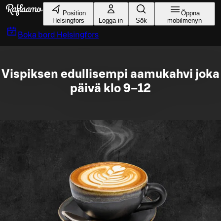
Gå till huvudinnehållet
Position
Öppna
Helsingfors
Logga in
Sök
mobilmenyn
Boka bord
Helsingfors
Vispiksen edullisempi aamukahvi joka
päivä klo 9–12