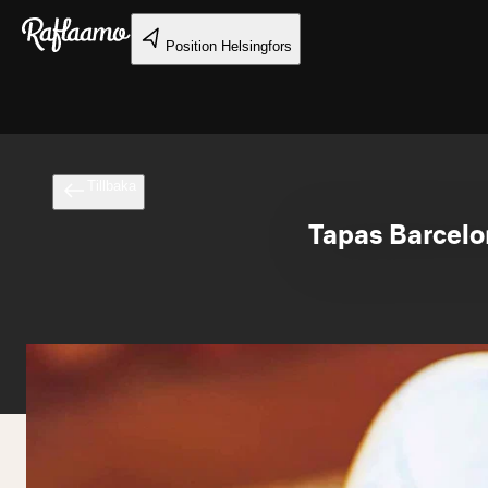
Gå till huvudinnehållet
Position
Helsingfors
Tillbaka
Tapas Barcelon