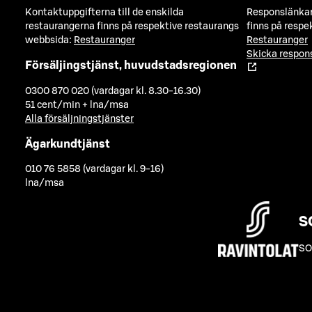
Kontaktuppgifterna till de enskilda
Responslänkarn
restaurangerna finns på respektive restaurangs
finns på respe
webbsida:
Restauranger
Restauranger
Skicka respo
Försäljingstjänst, huvudstadsregionen
0300 870 020 (vardagar kl. 8.30-16.30)
51 cent/min + lna/msa
Alla försäljningstjänster
Ägarkundtjänst
010 76 5858 (vardagar kl. 9-16)
lna/msa
S
SO