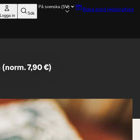
Boka bord
Helsingfors
Sök
Logga in
 (norm. 7,90 €)