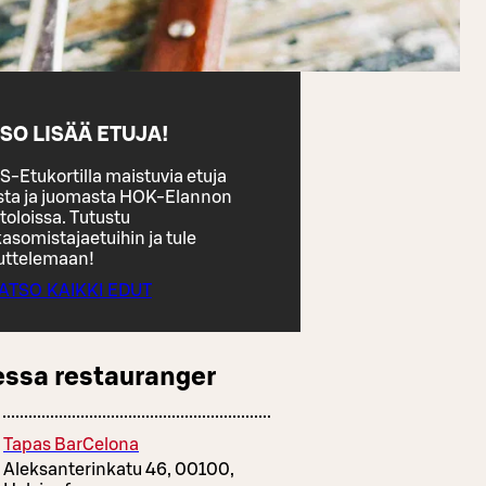
SO LISÄÄ ETUJA!
S-Etukortilla maistuvia etuja
sta ja juomasta HOK-Elannon
toloissa. Tutustu
asomistajaetuihin ja tule
uttelemaan!
ATSO KAIKKI EDUT
essa restauranger
Tapas BarCelona
Aleksanterinkatu 46, 00100,