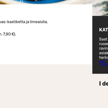
as-kastiketta ja limeaiolia.
KAT
. 7,90 €).
Saat 
ruoa
ravin
asiak
herk
K
I d