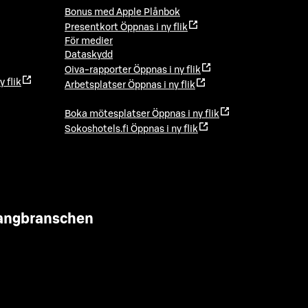
Bonus med Apple Plånbok
Presentkort
Öppnas i ny flik
För medier
Dataskydd
Oiva-rapporter
Öppnas i ny flik
y flik
Arbetsplatser
Öppnas i ny flik
Boka mötesplatser
Öppnas i ny flik
Sokoshotels.fi
Öppnas i ny flik
urangbranschen