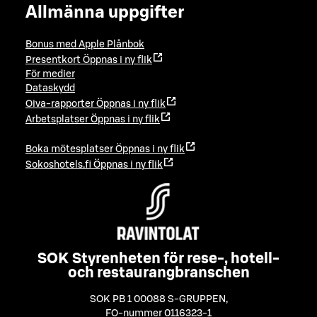
Allmänna uppgifter
Bonus med Apple Plånbok
Presentkort
Öppnas i ny flik
För medier
Dataskydd
Oiva-rapporter
Öppnas i ny flik
Arbetsplatser
Öppnas i ny flik
Boka mötesplatser
Öppnas i ny flik
Sokoshotels.fi
Öppnas i ny flik
SOK Styrenheten för rese-, hotell-
och restaurangbranschen
SOK PB 1 00088 S-GRUPPEN
,
FO-nummer 0116323-1