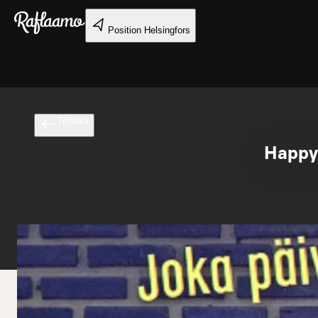
Gå till huvudinnehållet
Position
Helsingfors
Tillbaka
Happy 