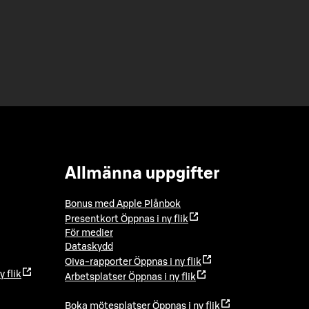
Allmänna uppgifter
Bonus med Apple Plånbok
Presentkort
Öppnas i ny flik
För medier
Dataskydd
Oiva-rapporter
Öppnas i ny flik
y flik
Arbetsplatser
Öppnas i ny flik
Boka mötesplatser
Öppnas i ny flik