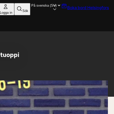
Boka bord
Helsingfors
Sök
Logga in
stuoppi