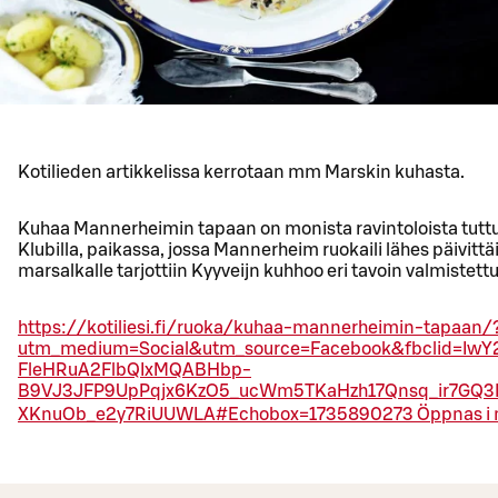
Kotilieden artikkelissa kerrotaan mm Marskin kuhasta.
Kuhaa Mannerheimin tapaan on monista ravintoloista tuttu
Klubilla, paikassa, jossa Mannerheim ruokaili lähes päivitt
marsalkalle tarjottiin Kyyveijn kuhhoo eri tavoin valmistett
https://kotiliesi.fi/ruoka/kuhaa-mannerheimin-tapaan/
utm_medium=Social&utm_source=Facebook&fbclid=IwY
FleHRuA2FlbQIxMQABHbp-
B9VJ3JFP9UpPqjx6KzO5_ucWm5TKaHzh17Qnsq_ir7GQ
XKnuOb_e2y7RiUUWLA#Echobox=1735890273
Öppnas i n