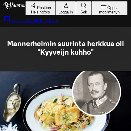
Gå till huvudinnehållet
Position
Öppna
Helsingfors
Logga in
Sök
mobilmenyn
Boka bord
Helsingfors
Mannerheimin suurinta herkkua oli
"Kyyveijn kuhho"