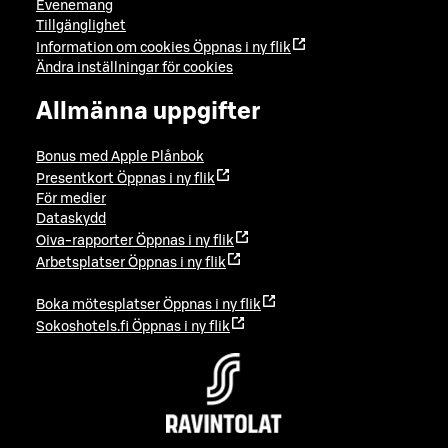
Evenemang
Tillgänglighet
Information om cookies
Öppnas i ny flik
Ändra inställningar för cookies
Allmänna uppgifter
Bonus med Apple Plånbok
Presentkort
Öppnas i ny flik
För medier
Dataskydd
Oiva-rapporter
Öppnas i ny flik
Arbetsplatser
Öppnas i ny flik
Boka mötesplatser
Öppnas i ny flik
Sokoshotels.fi
Öppnas i ny flik