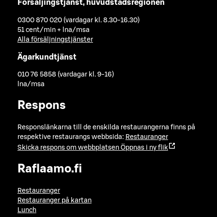
Försäljingstjänst, huvudstadsregionen
0300 870 020 (vardagar kl. 8.30-16.30)
51 cent/min + lna/msa
Alla försäljningstjänster
Ägarkundtjänst
010 76 5858 (vardagar kl. 9-16)
lna/msa
Respons
Responslänkarna till de enskilda restaurangerna finns på
respektive restaurangs webbsida:
Restauranger
Skicka respons om webbplatsen
Öppnas i ny flik
Raflaamo.fi
Restauranger
Restauranger på kartan
Lunch