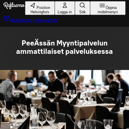
Gå till huvudinnehållet
Position
Öppna
Helsingfors
Logga in
Sök
mobilmenyn
Boka bord
Helsingfors
PeeÄssän Myyntipalvelun
ammattilaiset palveluksessa