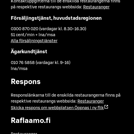
Kontaktuppgifterna till de enskilda restaurangerna finns
på respektive restaurangs webbsida:
Restauranger
Försäljingstjänst, huvudstadsregionen
0300 870 020 (vardagar kl. 8.30-16.30)
51 cent/min + lna/msa
Alla försäljningstjänster
Ägarkundtjänst
010 76 5858 (vardagar kl. 9-16)
lna/msa
Respons
Responslänkarna till de enskilda restaurangerna finns på
respektive restaurangs webbsida:
Restauranger
Skicka respons om webbplatsen
Öppnas i ny flik
Raflaamo.fi