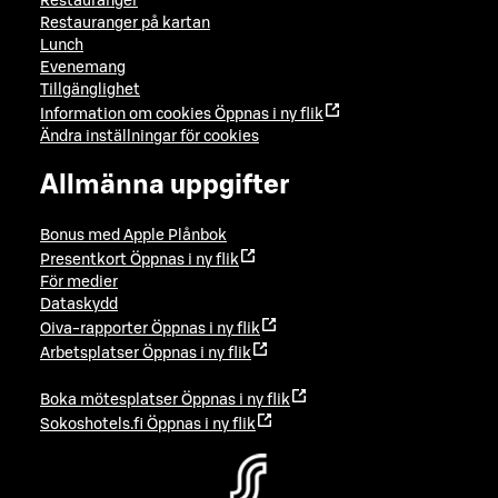
Restauranger
Restauranger på kartan
Lunch
Evenemang
Tillgänglighet
Information om cookies
Öppnas i ny flik
Ändra inställningar för cookies
Allmänna uppgifter
Bonus med Apple Plånbok
Presentkort
Öppnas i ny flik
För medier
Dataskydd
Oiva-rapporter
Öppnas i ny flik
Arbetsplatser
Öppnas i ny flik
Boka mötesplatser
Öppnas i ny flik
Sokoshotels.fi
Öppnas i ny flik