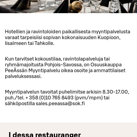
Hotellien ja ravintoloiden paikallisesta myyntipalvelusta
varaat tarpeisiisi sopivan kokonaisuuden Kuopioon,
Iisalmeen tai Tahkolle.
Kun tarvitset kokoustilaa, ravintolapalveluja tai
ryhmämajoitusta Pohjois-Savossa, on Osuuskauppa
PeeÄssän Myyntipalvelu oikea osoite ja ammattilaiset
palveluksessasi.
Myyntipalvelun tavoitat puhelimitse arkisin 8.30-17.00,
puh./tel. + 358 (0)10 765 8493 (pvm/mpm) tai
sähköpostilla sales.peeassa@sok.fi
I dessa restauranger