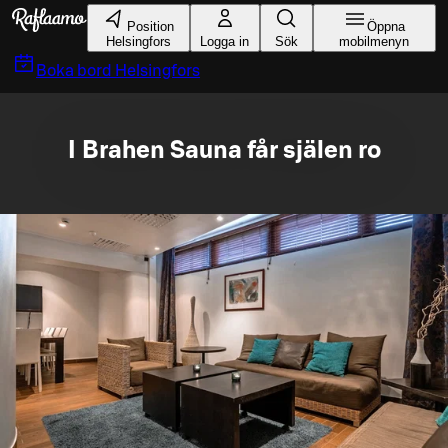
Gå till huvudinnehållet
Position
Öppna
Helsingfors
Logga in
Sök
mobilmenyn
Boka bord
Helsingfors
I Brahen Sauna får själen ro