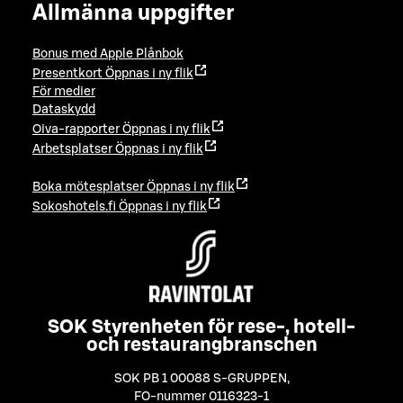
Allmänna uppgifter
Bonus med Apple Plånbok
Presentkort
Öppnas i ny flik
För medier
Dataskydd
Oiva-rapporter
Öppnas i ny flik
Arbetsplatser
Öppnas i ny flik
Boka mötesplatser
Öppnas i ny flik
Sokoshotels.fi
Öppnas i ny flik
SOK Styrenheten för rese-, hotell-
och restaurangbranschen
SOK PB 1 00088 S-GRUPPEN
,
FO-nummer 0116323-1