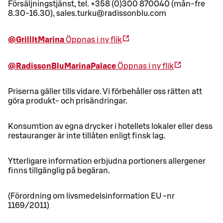
Försäljningstjänst, tel. +358 (0)300 870040 (mån-fre
8.30-16.30), sales.turku@radissonblu.com
@GrillItMarina
Öppnas i ny flik
@RadissonBluMarinaPalace
Öppnas i ny flik
Priserna gäller tills vidare. Vi förbehåller oss rätten att
göra produkt- och prisändringar.
Konsumtion av egna drycker i hotellets lokaler eller dess
restauranger är inte tillåten enligt finsk lag.
Ytterligare information erbjudna portioners allergener
finns tillgänglig på begäran.
(Förordning om livsmedelsinformation EU -nr
1169/2011)