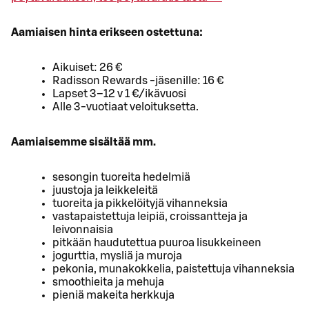
Aamiaisen hinta erikseen ostettuna:
Aikuiset: 26 €
Radisson Rewards -jäsenille: 16 €
Lapset 3–12 v 1 €/ikävuosi
Alle 3-vuotiaat veloituksetta.
Aamiaisemme sisältää mm.
sesongin tuoreita hedelmiä
juustoja ja leikkeleitä
tuoreita ja pikkelöityjä vihanneksia
vastapaistettuja leipiä, croissantteja ja
leivonnaisia
pitkään haudutettua puuroa lisukkeineen
jogurttia, mysliä ja muroja
pekonia, munakokkelia, paistettuja vihanneksia
smoothieita ja mehuja
pieniä makeita herkkuja