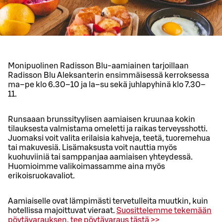
Monipuolinen Radisson Blu-aamiainen tarjoillaan
Radisson Blu Aleksanterin ensimmäisessä kerroksessa
ma–pe klo 6.30–10 ja la–su sekä juhlapyhinä klo 7.30–
11.
Runsaaan brunssityylisen aamiaisen kruunaa kokin
tilauksesta valmistama omeletti ja raikas terveysshotti.
Juomaksi voit valita erilaisia kahveja, teetä, tuoremehua
tai makuvesiä. Lisämaksusta voit nauttia myös
kuohuviiniä tai samppanjaa aamiaisen yhteydessä.
Huomioimme valikoimassamme aina myös
erikoisruokavaliot.
Aamiaiselle ovat lämpimästi tervetulleita muutkin, kuin
hotellissa majoittuvat vieraat.
Suosittelemme tekemään
pöytävarauksen, tee pöytävaraus tästä >>