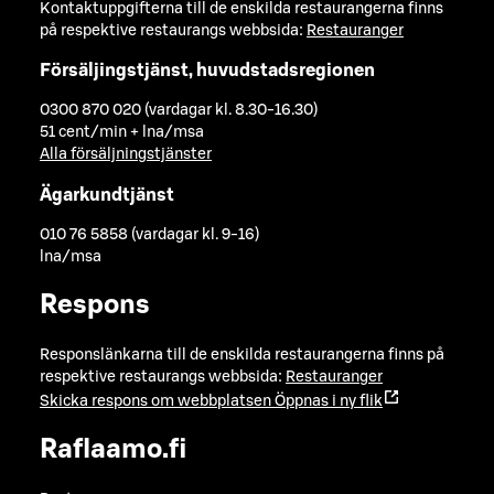
Kontaktuppgifterna till de enskilda restaurangerna finns
på respektive restaurangs webbsida:
Restauranger
Försäljingstjänst, huvudstadsregionen
0300 870 020 (vardagar kl. 8.30-16.30)
51 cent/min + lna/msa
Alla försäljningstjänster
Ägarkundtjänst
010 76 5858 (vardagar kl. 9-16)
lna/msa
Respons
Responslänkarna till de enskilda restaurangerna finns på
respektive restaurangs webbsida:
Restauranger
Skicka respons om webbplatsen
Öppnas i ny flik
Raflaamo.fi