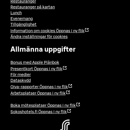
Restauranger
Restauranger på kartan
Lunch
Evenemang
Tillgänglighet
Information om cookies
Öppnas i ny flik
Ändra inställningar för cookies
Allmänna uppgifter
Bonus med Apple Plånbok
Presentkort
Öppnas i ny flik
För medier
Dataskydd
Oiva-rapporter
Öppnas i ny flik
Arbetsplatser
Öppnas i ny flik
Boka mötesplatser
Öppnas i ny flik
Sokoshotels.fi
Öppnas i ny flik