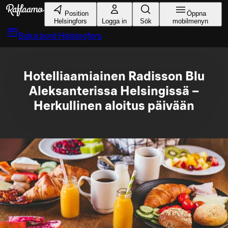
Gå till huvudinnehållet
Position
Öppna
Helsingfors
Logga in
Sök
mobilmenyn
Boka bord
Helsingfors
Hotelliaamiainen Radisson Blu
Aleksanterissa Helsingissä –
Herkullinen aloitus päivään