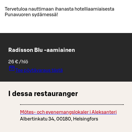
Tervetuloa nauttimaan ihanasta hotelliaamiaisesta
Punavuoren sydämessä!
Radisson Blu -aamiainen
26 € /hlö
Tee pöytävaraus tästä
I dessa restauranger
Mötes- och evenemangslokaler i Aleksanteri
Albertinkatu 34, 00180, Helsingfors