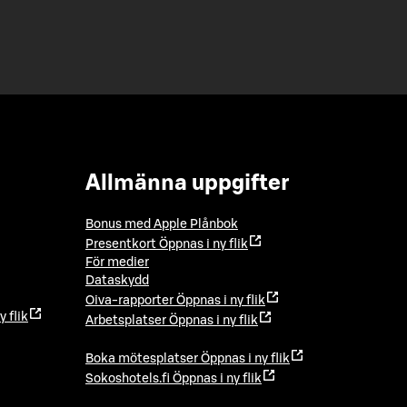
Allmänna uppgifter
Bonus med Apple Plånbok
Presentkort
Öppnas i ny flik
För medier
Dataskydd
Oiva-rapporter
Öppnas i ny flik
y flik
Arbetsplatser
Öppnas i ny flik
Boka mötesplatser
Öppnas i ny flik
Sokoshotels.fi
Öppnas i ny flik