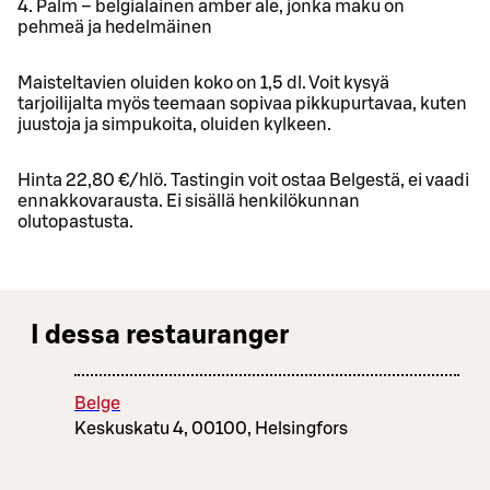
4. Palm – belgialainen amber ale, jonka maku on
pehmeä ja hedelmäinen
Maisteltavien oluiden koko on 1,5 dl. Voit kysyä
tarjoilijalta myös teemaan sopivaa pikkupurtavaa, kuten
juustoja ja simpukoita, oluiden kylkeen.
Hinta 22,80 €/hlö. Tastingin voit ostaa Belgestä, ei vaadi
ennakkovarausta. Ei sisällä henkilökunnan
olutopastusta.
I dessa restauranger
Belge
Keskuskatu 4, 00100, Helsingfors