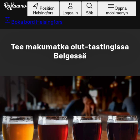
Gå till huvudinnehållet
Position
Öppna
Helsingfors
Logga in
Sök
mobilmenyn
Boka bord
Helsingfors
Tee makumatka olut-tastingissa
Belgessä