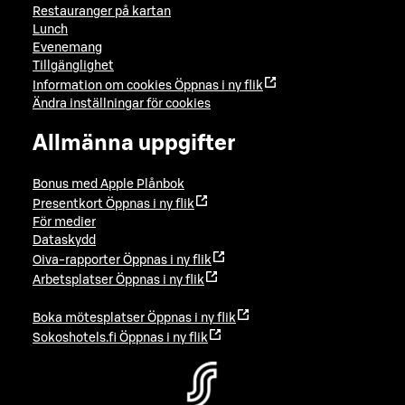
Restauranger på kartan
Lunch
Evenemang
Tillgänglighet
Information om cookies
Öppnas i ny flik
Ändra inställningar för cookies
Allmänna uppgifter
Bonus med Apple Plånbok
Presentkort
Öppnas i ny flik
För medier
Dataskydd
Oiva-rapporter
Öppnas i ny flik
Arbetsplatser
Öppnas i ny flik
Boka mötesplatser
Öppnas i ny flik
Sokoshotels.fi
Öppnas i ny flik