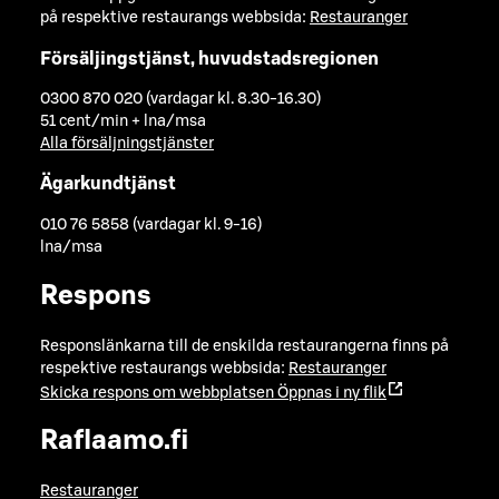
på respektive restaurangs webbsida:
Restauranger
Försäljingstjänst, huvudstadsregionen
0300 870 020 (vardagar kl. 8.30-16.30)
51 cent/min + lna/msa
Alla försäljningstjänster
Ägarkundtjänst
010 76 5858 (vardagar kl. 9-16)
lna/msa
Respons
Responslänkarna till de enskilda restaurangerna finns på
respektive restaurangs webbsida:
Restauranger
Skicka respons om webbplatsen
Öppnas i ny flik
Raflaamo.fi
Restauranger